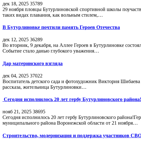
дек 18, 2025
35789
29 ноября пловцы Бутурлиновской спортивной школы поучаств
таких видах плавания, как вольным стилем,…
В Бутурлиновке почтили память Героев Отечества
дек 12, 2025
36289
Во вторник, 9 декабря, на Аллее Героев в Бутурлиновке состо
Событие стало данью глубокого уважения…
Дар материнского взгляда
дек 04, 2025
37022
Воспитатель детского сада и фотохудожник Виктория Шибаева р
рассказа, жительница Бутурлиновки…
Сегодня исполнилось 20 лет гербу Бутурлиновского района
нояб 21, 2025
38695
Сегодня исполнилось 20 лет гербу Бутурлиновского района!Г
муниципального района Воронежской области от 21 ноября…
Строительство, модернизация и поддержка участников СВ