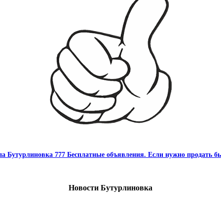
па Бутурлиновка 777 Бесплатные объявления. Если нужно продать бы
Новости Бутурлиновка