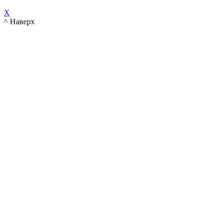
X
^ Наверх