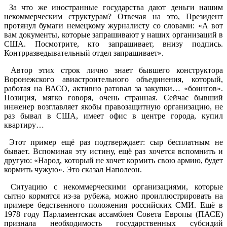
За что же иностранные государства дают деньги нашим
некоммерческим структурам? Отвечая на это, Президент
протянул бумаги немецкому журналисту со словами: «А вот
вам документы, которые запрашивают у наших организаций в
США. Посмотрите, кто запрашивает, внизу подпись.
Контрразведывательный отдел запрашивает».
Автор этих строк лично знает бывшего конструктора
Воронежского авиастроительного объединения, который,
работая на ВАСО, активно ратовал за закупки… «боингов».
Позиция, мягко говоря, очень странная. Сейчас бывший
инженер возглавляет якобы правозащитную организацию, не
раз бывал в США, имеет офис в центре города, купил
квартиру…
Этот пример ещё раз подтверждает: сыр бесплатным не
бывает. Вспоминая эту истину, ещё раз хочется вспомнить и
другую: «Народ, который не хочет кормить свою армию, будет
кормить чужую». Это сказал Наполеон.
Ситуацию с некоммерческими организациями, которые
сытно кормятся из-за рубежа, можно проиллюстрировать на
примере бедственного положения российских СМИ. Ещё в
1978 году Парламентская ассамблея Совета Европы (ПАСЕ)
признала необходимость государственных субсидий