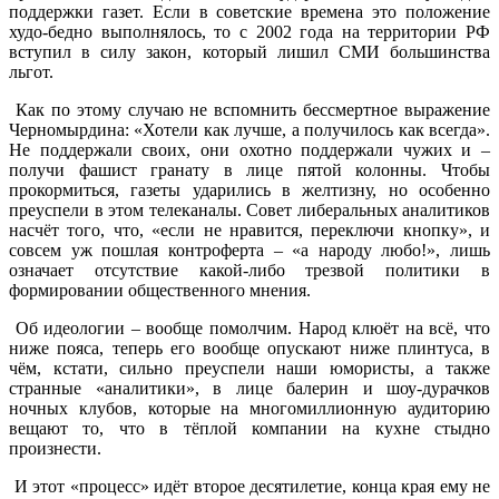
поддержки газет. Если в советские времена это положение
худо-бедно выполнялось, то с 2002 года на территории РФ
вступил в силу закон, который лишил СМИ большинства
льгот.
Как по этому случаю не вспомнить бессмертное выражение
Черномырдина: «Хотели как лучше, а получилось как всегда».
Не поддержали своих, они охотно поддержали чужих и –
получи фашист гранату в лице пятой колонны. Чтобы
прокормиться, газеты ударились в желтизну, но особенно
преуспели в этом телеканалы. Совет либеральных аналитиков
насчёт того, что, «если не нравится, переключи кнопку», и
совсем уж пошлая контроферта – «а народу любо!», лишь
означает отсутствие какой-либо трезвой политики в
формировании общественного мнения.
Об идеологии – вообще помолчим. Народ клюёт на всё, что
ниже пояса, теперь его вообще опускают ниже плинтуса, в
чём, кстати, сильно преуспели наши юмористы, а также
странные «аналитики», в лице балерин и шоу-дурачков
ночных клубов, которые на многомиллионную аудиторию
вещают то, что в тёплой компании на кухне стыдно
произнести.
И этот «процесс» идёт второе десятилетие, конца края ему не