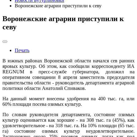
Новости Бутурлиновки
Воронежские аграрии приступили к севу
Воронежские аграрии приступили к
севу
Печать
В южных районах Воронежской области начался сев ранних
яровых культур. Об этом, как сообщили корреспонденту ИА
REGNUM в пресс-службе губернатора, доложил на
оперативном совещании 8 апреля заместитель председателя
правительства области - руководитель департамента аграрной
политики области Анатолий Спиваков.
На данный момент внесены удобрения на 400 тыс. га, или
60% площади посева озимых культур.
По словам руководителя департамента, состояние озимых
культур оценивается как хорошее - на 308 тыс. га (45%), как
удовлетворительное - на 318 тыс. га. На 10% площади (65 тыс.
га) состояние озимых культур неудовлетворительное.
Застраховано около 25% посевов озимых, тогда как под