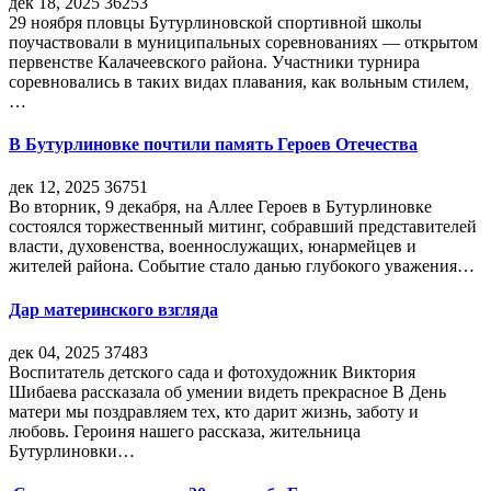
дек 18, 2025
36253
29 ноября пловцы Бутурлиновской спортивной школы
поучаствовали в муниципальных соревнованиях — открытом
первенстве Калачеевского района. Участники турнира
соревновались в таких видах плавания, как вольным стилем,
…
В Бутурлиновке почтили память Героев Отечества
дек 12, 2025
36751
Во вторник, 9 декабря, на Аллее Героев в Бутурлиновке
состоялся торжественный митинг, собравший представителей
власти, духовенства, военнослужащих, юнармейцев и
жителей района. Событие стало данью глубокого уважения…
Дар материнского взгляда
дек 04, 2025
37483
Воспитатель детского сада и фотохудожник Виктория
Шибаева рассказала об умении видеть прекрасное В День
матери мы поздравляем тех, кто дарит жизнь, заботу и
любовь. Героиня нашего рассказа, жительница
Бутурлиновки…