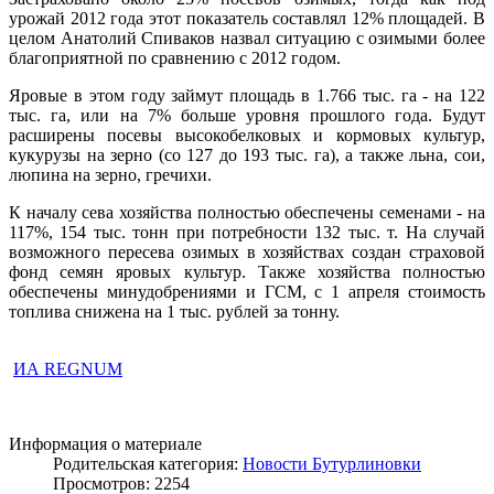
урожай 2012 года этот показатель составлял 12% площадей. В
целом Анатолий Спиваков назвал ситуацию с озимыми более
благоприятной по сравнению с 2012 годом.
Яровые в этом году займут площадь в 1.766 тыс. га - на 122
тыс. га, или на 7% больше уровня прошлого года. Будут
расширены посевы высокобелковых и кормовых культур,
кукурузы на зерно (со 127 до 193 тыс. га), а также льна, сои,
люпина на зерно, гречихи.
К началу сева хозяйства полностью обеспечены семенами - на
117%, 154 тыс. тонн при потребности 132 тыс. т. На случай
возможного пересева озимых в хозяйствах создан страховой
фонд семян яровых культур. Также хозяйства полностью
обеспечены минудобрениями и ГСМ, с 1 апреля стоимость
топлива снижена на 1 тыс. рублей за тонну.
ИА REGNUM
Информация о материале
Родительская категория:
Новости Бутурлиновки
Просмотров: 2254