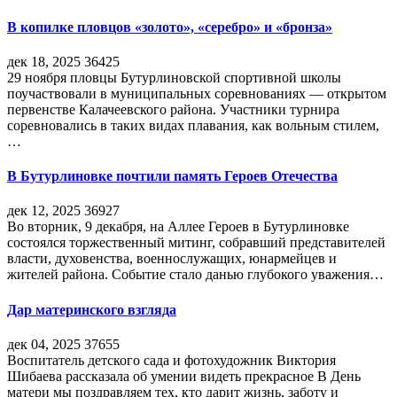
В копилке пловцов «золото», «серебро» и «бронза»
дек 18, 2025
36425
29 ноября пловцы Бутурлиновской спортивной школы
поучаствовали в муниципальных соревнованиях — открытом
первенстве Калачеевского района. Участники турнира
соревновались в таких видах плавания, как вольным стилем,
…
В Бутурлиновке почтили память Героев Отечества
дек 12, 2025
36927
Во вторник, 9 декабря, на Аллее Героев в Бутурлиновке
состоялся торжественный митинг, собравший представителей
власти, духовенства, военнослужащих, юнармейцев и
жителей района. Событие стало данью глубокого уважения…
Дар материнского взгляда
дек 04, 2025
37655
Воспитатель детского сада и фотохудожник Виктория
Шибаева рассказала об умении видеть прекрасное В День
матери мы поздравляем тех, кто дарит жизнь, заботу и