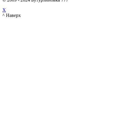
X
^ Наверх