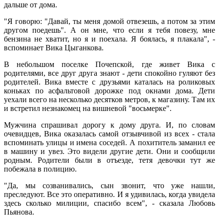
дальше от дома.
"Я говорю: "Давай, ты меня домой отвезешь, а потом за этим
другом поедешь". А он мне, что если я тебя повезу, мне
бензина не хватит, но я и поехала. Я боялась, я плакала", -
вспоминает Вика Цыганкова.
В небольшом поселке Почепской, где живет Вика с
родителями, все друг друга знают - дети спокойно гуляют без
родителей. Вика вместе с друзьями каталась на роликовых
коньках по асфальтовой дорожке под окнами дома. Дети
уехали всего на несколько десятков метров, к магазину. Там их
и встретил незнакомец на вишневой "восьмерке".
Мужчина спрашивал дорогу к дому друга. И, по словам
очевидцев, Вика оказалась самой отзывчивой из всех - стала
вспоминать улицы и имена соседей. А похититель заманил еe
в машину и увез. Это видели другие дети. Они и сообщили
родным. Родители были в отъезде, тетя девочки тут же
побежала в полицию.
"Да, мы созванивались, сын звонит, что уже нашли,
преследуют. Все это оперативно. И я удивилась, когда увидела
здесь сколько милиции, спасибо всем", - сказала Любовь
Пьянова.