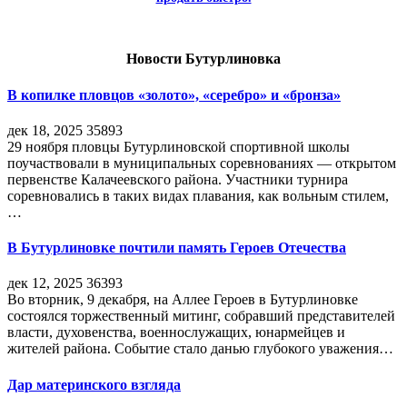
Новости Бутурлиновка
В копилке пловцов «золото», «серебро» и «бронза»
дек 18, 2025
35893
29 ноября пловцы Бутурлиновской спортивной школы
поучаствовали в муниципальных соревнованиях — открытом
первенстве Калачеевского района. Участники турнира
соревновались в таких видах плавания, как вольным стилем,
…
В Бутурлиновке почтили память Героев Отечества
дек 12, 2025
36393
Во вторник, 9 декабря, на Аллее Героев в Бутурлиновке
состоялся торжественный митинг, собравший представителей
власти, духовенства, военнослужащих, юнармейцев и
жителей района. Событие стало данью глубокого уважения…
Дар материнского взгляда