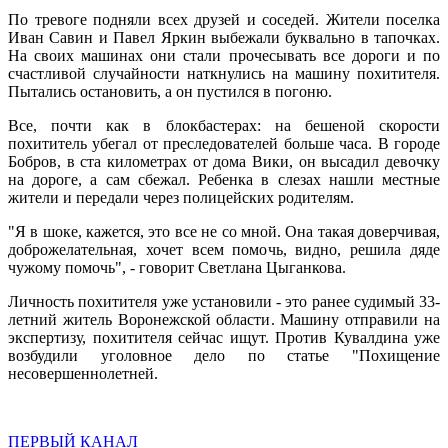
По тревоге подняли всех друзей и соседей. Жители поселка
Иван Савин и Павел Яркин выбежали буквально в тапочках.
На своих машинах они стали прочесывать все дороги и по
счастливой случайности наткнулись на машину похитителя.
Пытались остановить, а он пустился в погоню.
Все, почти как в блокбастерах: на бешеной скорости
похититель убегал от преследователей больше часа. В городе
Бобров, в ста километрах от дома Вики, он высадил девочку
на дороге, а сам сбежал. Ребенка в слезах нашли местные
жители и передали через полицейских родителям.
"Я в шоке, кажется, это все не со мной. Она такая доверчивая,
доброжелательная, хочет всем помочь, видно, решила дяде
чужому помочь", - говорит Светлана Цыганкова.
Личность похитителя уже установили - это ранее судимый 33-
летний житель Воронежской области. Машину отправили на
экспертизу, похитителя сейчас ищут. Против Кувалдина уже
возбудили уголовное дело по статье "Похищение
несовершеннолетней.
ПЕРВЫЙ КАНАЛ