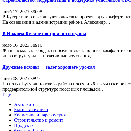
Строительство, модернизация и поддержка участников СВ
нояб 17, 2025
39008
В Бутурлиновке реализуют ключевые проекты для комфорта жи
На совещании в администрации района Александр…
В Нижнем Кисляе построили тротуары
нояб 16, 2025
38916
Жизнь в малых городах и поселениях становится комфортнее 
инфраструктуры — позитивные изменения,…
Дружные всходы — залог хорошего урожая
нояб 08, 2025
38991
На полях Бутурлиновского района посеяли 26 тысяч гектаров о
предварительной структуре посевных площадей…
Еще
Авто-мото
Бытовая техника
Косметика и парфюмерия
Строительство и ремонт
Продукты
Флора и Фауна