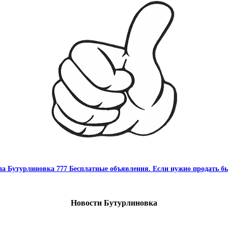
па Бутурлиновка 777 Бесплатные объявления. Если нужно продать бы
Новости Бутурлиновка