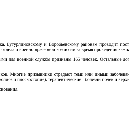
вка, Бутурлиновскому и Воробьевскому районам проводит пос
 отдела и военно-врачебной комиссии за время проведения камп
ными для военной службы признаны 165 человек. Остальные до
иков. Многие призывники страдают теми или иными заболеван
лиоз и плоскостопие), терапевтические - болезни почек и верх
снования.