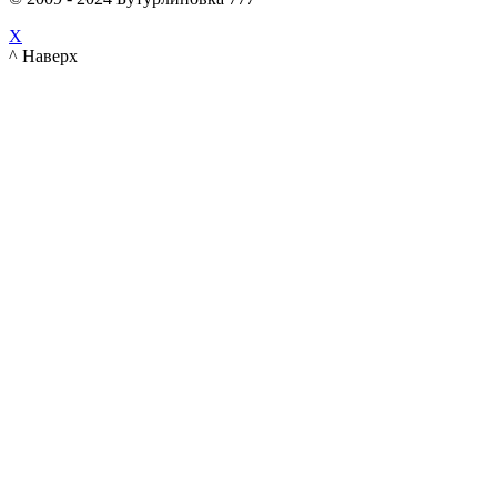
X
^ Наверх