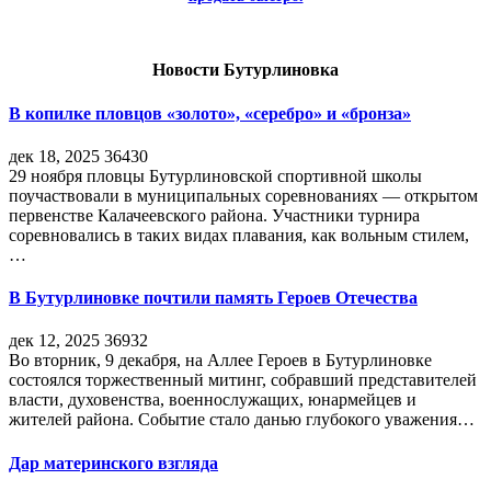
Новости Бутурлиновка
В копилке пловцов «золото», «серебро» и «бронза»
дек 18, 2025
36430
29 ноября пловцы Бутурлиновской спортивной школы
поучаствовали в муниципальных соревнованиях — открытом
первенстве Калачеевского района. Участники турнира
соревновались в таких видах плавания, как вольным стилем,
…
В Бутурлиновке почтили память Героев Отечества
дек 12, 2025
36932
Во вторник, 9 декабря, на Аллее Героев в Бутурлиновке
состоялся торжественный митинг, собравший представителей
власти, духовенства, военнослужащих, юнармейцев и
жителей района. Событие стало данью глубокого уважения…
Дар материнского взгляда