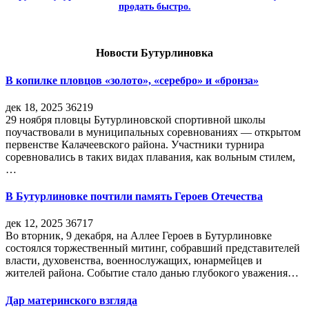
продать быстро.
Новости Бутурлиновка
В копилке пловцов «золото», «серебро» и «бронза»
дек 18, 2025
36219
29 ноября пловцы Бутурлиновской спортивной школы
поучаствовали в муниципальных соревнованиях — открытом
первенстве Калачеевского района. Участники турнира
соревновались в таких видах плавания, как вольным стилем,
…
В Бутурлиновке почтили память Героев Отечества
дек 12, 2025
36717
Во вторник, 9 декабря, на Аллее Героев в Бутурлиновке
состоялся торжественный митинг, собравший представителей
власти, духовенства, военнослужащих, юнармейцев и
жителей района. Событие стало данью глубокого уважения…
Дар материнского взгляда