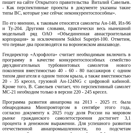
пишет на сайте Открытого правительства Виталий Савельев.
- Как перспективные проекты в документе указаны такие
типы ВС, которые уже сейчас неконкурентоспособны».
По его мнению, к таковым относятся самолеты Ан-148, Ил-96
и Ту-204. Другими словами, практически весь нынешний
модельный ряд ОАО «Объединенная авиастроительная
корпорация» за исключением Sukhoi Superjet-100. Отметим,
что первые два производятся на воронежском авиазаводе.
Гендиректор «Аэрофлота» считает необходимым включить в
программу в качестве конкурентоспособных семейство
двухдвигательных турбовинтовых самолетов нового
поколения вместимостью 40 - 60 - 80 пассажиров с одним
типом двигателя и одним типом крыла, а также вместимостью
20 - 35 кресел, грузовой Ан-124NG с цифровой кабиной.
Кроме того, В. Савельев считает, что перспективный самолет
МС-21 необходим только в версии 220 - 245 кресел.
Программа развития авиапрома на 2013 - 2025 гг. была
обнародована Минпромторгом в сентябре этого года,
согласно документу к 2025 году доля России на мировом
рынке гражданского самолетостроения достигнет 3,1
процента в денежном выражении. Для успешного развития
отечественной авиапромышленности, по подсчетам