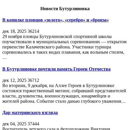
Новости Бутурлиновка
В копилке пловцов «золото», «серебро» и «бронза»
дек 18, 2025
36214
29 ноября пловцы Бутурлиновской спортивной школы
поучаствовали в муниципальных соревнованиях — открытом
первенстве Калачеевского района. Участники турнира
соревновались в таких видах плавания, как вольным стилем,
…
В Бутурлиновке почтили память Героев Отечества
дек 12, 2025
36712
Во вторник, 9 декабря, на Аллее Героев в Бутурлиновке
состоялся торжественный митинг, собравший представителей
власти, духовенства, военнослужащих, юнармейцев и
жителей района. Событие стало данью глубокого уважения…
Дар материнского взгляда
дек 04, 2025
37444
Воспитатель детского сада и фотохудожник Виктория