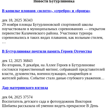
Новости Бутурлиновка
В копилке пловцов «золото», «серебро» и «бронза»
дек 18, 2025
36343
29 ноября пловцы Бутурлиновской спортивной школы
поучаствовали в муниципальных соревнованиях — открытом
первенстве Калачеевского района. Участники турнира
соревновались в таких видах плавания, как вольным стилем,
…
В Бутурлиновке почтили память Героев Отечества
дек 12, 2025
36843
Во вторник, 9 декабря, на Аллее Героев в Бутурлиновке
состоялся торжественный митинг, собравший представителей
власти, духовенства, военнослужащих, юнармейцев и
жителей района. Событие стало данью глубокого уважения…
Дар материнского взгляда
дек 04, 2025
37574
Воспитатель детского сада и фотохудожник Виктория
Шибаева рассказала об умении видеть прекрасное В День