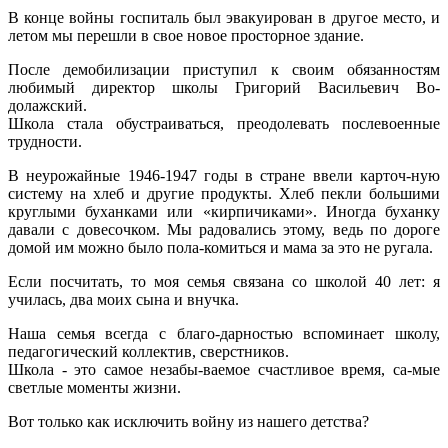
В конце войны госпиталь был эвакуирован в другое место, и
летом мы перешли в свое новое просторное здание.
После демобилизации приступил к своим обязанностям
любимый директор школы Григорий Васильевич Во-
долажский.
Школа стала обустраиваться, преодолевать послевоенные
трудности.
В неурожайные 1946-1947 годы в стране ввели карточ-ную
систему на хлеб и другие продукты. Хлеб пекли большими
круглыми буханками или «кирпичиками». Иногда буханку
давали с довесочком. Мы радовались этому, ведь по дороге
домой им можно было пола-комиться и мама за это не ругала.
Если посчитать, то моя семья связана со школой 40 лет: я
училась, два моих сына и внучка.
Наша семья всегда с благо-дарностью вспоминает школу,
педагогический коллектив, сверстников.
Школа - это самое незабы-ваемое счастливое время, са-мые
светлые моменты жизни.
Вот только как исключить войну из нашего детства?