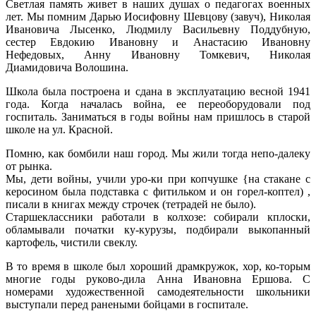
Светлая память живет в наших душах о педагогах военных
лет. Мы помним Дарью Иосифовну Шевцову (завуч), Николая
Ивановича Лысенко, Людмилу Васильевну Поддубную,
сестер Евдокию Ивановну и Анастасию Ивановну
Нефедовых, Анну Ивановну Томкевич, Николая
Диамидовича Волошина.
Школа была построена и сдана в эксплуатацию весной 1941
года. Когда началась война, ее переоборудовали под
госпиталь. Заниматься в годы войны нам пришлось в старой
школе на ул. Красной.
Помню, как бомбили наш город. Мы жили тогда непо-далеку
от рынка.
Мы, дети войны, учили уро-ки при копчушке {на стакане с
керосином была подставка с фитильком и он горел-коптел) ,
писали в книгах между строчек (тетрадей не было).
Старшеклассники работали в колхозе: собирали кплоски,
обламывали початки ку-курузы, подбирали выкопанный
картофель, чистили свеклу.
В то время в школе был хороший драмкружок, хор, ко-торым
многие годы руково-дила Анна Ивановна Ершова. С
номерами художественной самодеятельности школьники
выступали перед ранеными бойцами в госпитале.