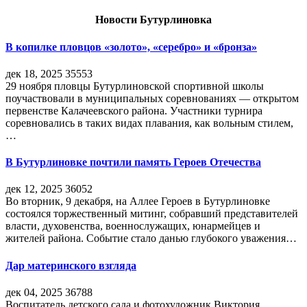
Новости Бутурлиновка
В копилке пловцов «золото», «серебро» и «бронза»
дек 18, 2025
35553
29 ноября пловцы Бутурлиновской спортивной школы
поучаствовали в муниципальных соревнованиях — открытом
первенстве Калачеевского района. Участники турнира
соревновались в таких видах плавания, как вольным стилем,
…
В Бутурлиновке почтили память Героев Отечества
дек 12, 2025
36052
Во вторник, 9 декабря, на Аллее Героев в Бутурлиновке
состоялся торжественный митинг, собравший представителей
власти, духовенства, военнослужащих, юнармейцев и
жителей района. Событие стало данью глубокого уважения…
Дар материнского взгляда
дек 04, 2025
36788
Воспитатель детского сада и фотохудожник Виктория