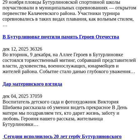
29 ноября пловцы Бутурлиновской спортивной школы
поучаствовали в муниципальных соревнованиях — открытом
первенстве Калачеевского района. Участники турнира
соревновались в таких видах плавания, как вольным стилем,
…
В Бутурлиновке почтили память Героев Отечества
дек 12, 2025
36326
Во вторник, 9 декабря, на Аллее Героев в Бутурлиновке
состоялся торжественный митинг, собравший представителей
власти, духовенства, военнослужащих, юнармейцев и
жителей района. Событие стало данью глубокого уважения…
Дар материнского взгляда
дек 04, 2025
37059
Воспитатель детского сада и фотохудожник Виктория
Шибаева рассказала об умении видеть прекрасное В День
матери мы поздравляем тех, кто дарит жизнь, заботу и
любовь. Героиня нашего рассказа, жительница
Бутурлиновки…
Сегодня исполнилось 20 лет гербу Бутурлиновского