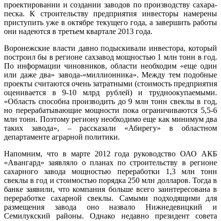
проектировании и создании заводов по производству сахара-
песка. К строительству предприятия инвесторы намерены
приступить уже в октябре текущего года, а завершить работы
они надеются в третьем квартале 2013 года.
Воронежские власти давно подыскивали инвестора, который
построил бы в регионе сахзавод мощностью 1 млн тонн в год.
По информации чиновников, области необходим «еще один
или даже два» завода-«миллионника». Между тем подобные
проекты считаются очень затратными (стоимость предприятия
оценивается в 9-10 млрд рублей) и трудноокупаемыми.
«Область способна производить до 9 млн тонн свеклы в год,
но перерабатывающие мощности пока ограничиваются 5,5-6
млн тонн. Поэтому региону необходимо еще как минимум два
таких завода», – рассказали «Абирегу» в областном
департаменте аграрной политики.
Напомним, что в марте 2012 года руководство ОАО АКБ
«Авангард» заявляло о планах по строительству в регионе
сахарного завода мощностью переработки 1,3 млн тонн
свеклы в год и стоимостью порядка 250 млн долларов. Тогда в
банке заявили, что компания больше всего заинтересована в
переработке сахарной свеклы. Самыми подходящими для
размещения завода оно назвало Нижнедевицкий и
Семилукский районы. Однако недавно президент совета