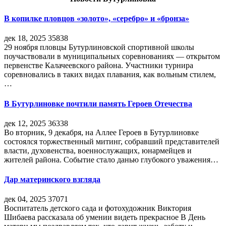
В копилке пловцов «золото», «серебро» и «бронза»
дек 18, 2025
35838
29 ноября пловцы Бутурлиновской спортивной школы
поучаствовали в муниципальных соревнованиях — открытом
первенстве Калачеевского района. Участники турнира
соревновались в таких видах плавания, как вольным стилем,
…
В Бутурлиновке почтили память Героев Отечества
дек 12, 2025
36338
Во вторник, 9 декабря, на Аллее Героев в Бутурлиновке
состоялся торжественный митинг, собравший представителей
власти, духовенства, военнослужащих, юнармейцев и
жителей района. Событие стало данью глубокого уважения…
Дар материнского взгляда
дек 04, 2025
37071
Воспитатель детского сада и фотохудожник Виктория
Шибаева рассказала об умении видеть прекрасное В День