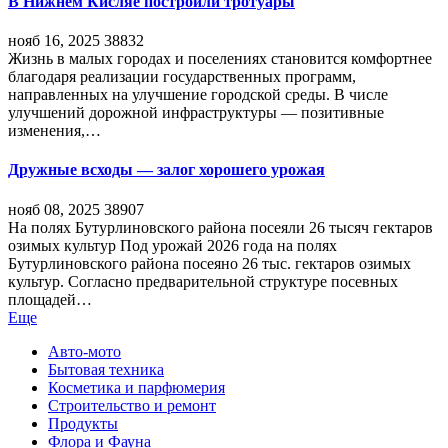
В Нижнем Кисляе построили тротуары
нояб 16, 2025
38832
Жизнь в малых городах и поселениях становится комфортнее
благодаря реализации государственных программ,
направленных на улучшение городской среды. В числе
улучшений дорожной инфраструктуры — позитивные
изменения,…
Дружные всходы — залог хорошего урожая
нояб 08, 2025
38907
На полях Бутурлиновского района посеяли 26 тысяч гектаров
озимых культур Под урожай 2026 года на полях
Бутурлиновского района посеяно 26 тыс. гектаров озимых
культур. Согласно предварительной структуре посевных
площадей…
Еще
Авто-мото
Бытовая техника
Косметика и парфюмерия
Строительство и ремонт
Продукты
Флора и Фауна