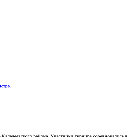
стро.
Калачеевского района. Участники турнира соревновались в