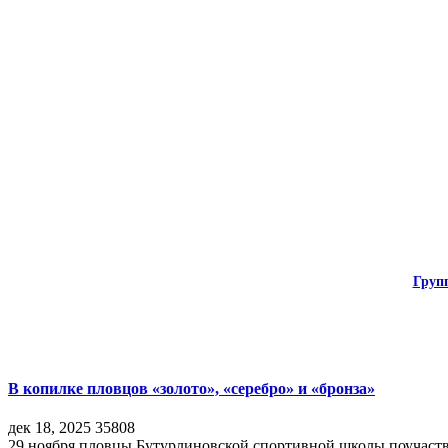
Груп
В копилке пловцов «золото», «серебро» и «бронза»
дек 18, 2025
35808
29 ноября пловцы Бутурлиновской спортивной школы поучаств