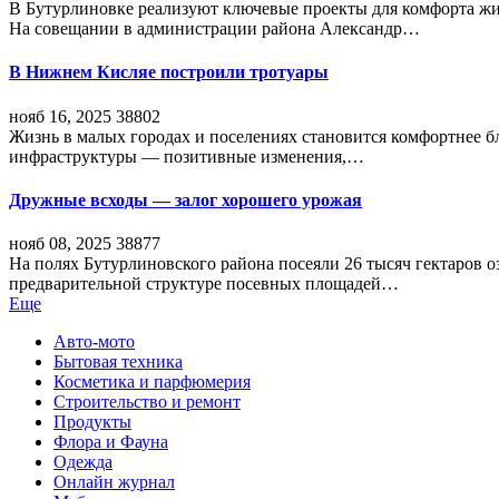
В Бутурлиновке реализуют ключевые проекты для комфорта жи
На совещании в администрации района Александр…
В Нижнем Кисляе построили тротуары
нояб 16, 2025
38802
Жизнь в малых городах и поселениях становится комфортнее 
инфраструктуры — позитивные изменения,…
Дружные всходы — залог хорошего урожая
нояб 08, 2025
38877
На полях Бутурлиновского района посеяли 26 тысяч гектаров о
предварительной структуре посевных площадей…
Еще
Авто-мото
Бытовая техника
Косметика и парфюмерия
Строительство и ремонт
Продукты
Флора и Фауна
Одежда
Онлайн журнал