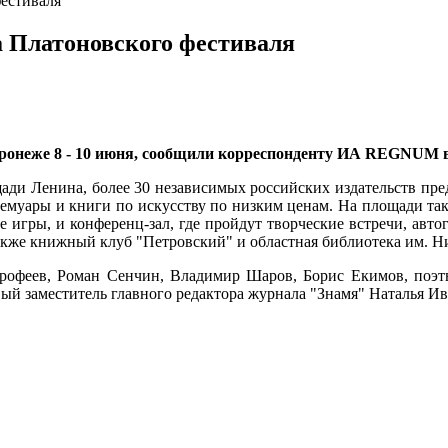
естиваля
а Платоновского фестиваля
ронеже 8 - 10 июня, сообщили корреспонденту ИА REGNUM в
щади Ленина, более 30 независимых российских издательств пре
емуары и книги по искусству по низким ценам. На площади такж
е игры, и конференц-зал, где пройдут творческие встречи, авто
акже книжный клуб "Петровский" и областная библиотека им. Н
Ерофеев, Роман Сенчин, Владимир Шаров, Борис Екимов, поэ
ый заместитель главного редактора журнала "Знамя" Наталья Ив