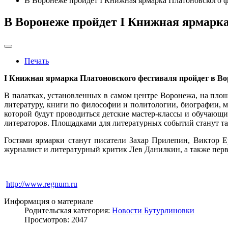
В Воронеже пройдет I Книжная ярмарка Платоновского ф
В Воронеже пройдет I Книжная ярмарк
Печать
I Книжная ярмарка Платоновского фестиваля пройдет в Во
В палатках, установленных в самом центре Воронежа, на пло
литературу, книги по философии и политологии, биографии, м
которой будут проводиться детские мастер-классы и обучающи
литераторов. Площадками для литературных событий станут т
Гостями ярмарки станут писатели Захар Прилепин, Виктор 
журналист и литературный критик Лев Данилкин, а также перв
http://www.regnum.ru
Информация о материале
Родительская категория:
Новости Бутурлиновки
Просмотров: 2047