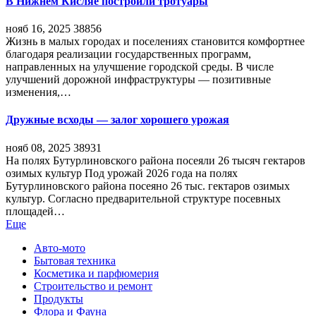
В Нижнем Кисляе построили тротуары
нояб 16, 2025
38856
Жизнь в малых городах и поселениях становится комфортнее
благодаря реализации государственных программ,
направленных на улучшение городской среды. В числе
улучшений дорожной инфраструктуры — позитивные
изменения,…
Дружные всходы — залог хорошего урожая
нояб 08, 2025
38931
На полях Бутурлиновского района посеяли 26 тысяч гектаров
озимых культур Под урожай 2026 года на полях
Бутурлиновского района посеяно 26 тыс. гектаров озимых
культур. Согласно предварительной структуре посевных
площадей…
Еще
Авто-мото
Бытовая техника
Косметика и парфюмерия
Строительство и ремонт
Продукты
Флора и Фауна