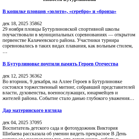
В копилке пловцов «золото», «серебро» и «бронза»
дек 18, 2025
35862
29 ноября пловцы Бутурлиновской спортивной школы
поучаствовали в муниципальных соревнованиях — открытом
первенстве Калачеевского района. Участники турнира
соревновались в таких видах плавания, как вольным стилем,
…
В Бутурлиновке почтили память Героев Отечества
дек 12, 2025
36362
Во вторник, 9 декабря, на Аллее Героев в Бутурлиновке
состоялся торжественный митинг, собравший представителей
власти, духовенства, военнослужащих, юнармейцев и
жителей района. Событие стало данью глубокого уважения…
Дар материнского взгляда
дек 04, 2025
37095
Воспитатель детского сада и фотохудожник Виктория
Шибаева рассказала об умении видеть прекрасное В День