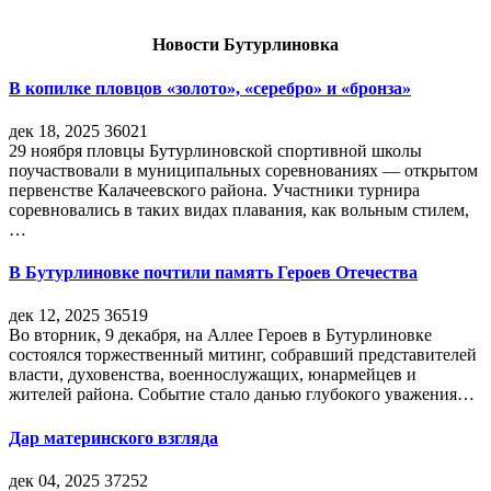
Новости Бутурлиновка
В копилке пловцов «золото», «серебро» и «бронза»
дек 18, 2025
36021
29 ноября пловцы Бутурлиновской спортивной школы
поучаствовали в муниципальных соревнованиях — открытом
первенстве Калачеевского района. Участники турнира
соревновались в таких видах плавания, как вольным стилем,
…
В Бутурлиновке почтили память Героев Отечества
дек 12, 2025
36519
Во вторник, 9 декабря, на Аллее Героев в Бутурлиновке
состоялся торжественный митинг, собравший представителей
власти, духовенства, военнослужащих, юнармейцев и
жителей района. Событие стало данью глубокого уважения…
Дар материнского взгляда
дек 04, 2025
37252