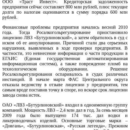
ООО «Траст Инвест». Кредиторская задолженность
предприятия сейчас составляет 800 млн рублей, плюс текущие
долги по налогам оцениваются в сумму порядка 600 млн
рублей.
Финансовые проблемы предприятия начались весной 2010
года. Тогда Росалкогольрегулирование приостановило
лицензию ЛВЗ «Бутурлиновский», а затем обратилось в суд с
иском об ее аннулировании. Причиной стали два серьезных
нарушения, выявленных в ходе проверки предприятия. В
частности, это невнесение информации о части продукции в
ЕГАИС (Единая государственная автоматизированная
информационная система), а также повреждение пломб на
технологическом оборудовании. Решение
Росалкольрегулирования оспаривалось в судах различных
инстанций. В начале марта ФАС Центрального округа
отказала ведомству в отзыве лицензии у предприятия, тем
самым вроде поставив точку в споре, но вскоре срок лицензии
завода снова истек.
ОАО «ЛВЗ «Бутурлиновский» входил в одноименную группу
компаний. Мощность ЛВЗ – 2,4 млн дал в год. За семь месяцев
2009 года было выпущено 174 тыс. дал водки и
ликероводочных изделий. Основные торговые марки –
«Довгань», «Бутурлиновская», «Русская легенда». Прежним