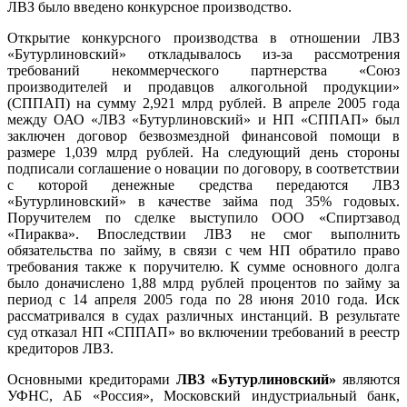
ЛВЗ было введено конкурсное производство.
Открытие конкурсного производства в отношении ЛВЗ
«Бутурлиновский» откладывалось из-за рассмотрения
требований некоммерческого партнерства «Союз
производителей и продавцов алкогольной продукции»
(СППАП) на сумму 2,921 млрд рублей. В апреле 2005 года
между ОАО «ЛВЗ «Бутурлиновский» и НП «СППАП» был
заключен договор безвозмездной финансовой помощи в
размере 1,039 млрд рублей. На следующий день стороны
подписали соглашение о новации по договору, в соответствии
с которой денежные средства передаются ЛВЗ
«Бутурлиновский» в качестве займа под 35% годовых.
Поручителем по сделке выступило ООО «Спиртзавод
«Пираква». Впоследствии ЛВЗ не смог выполнить
обязательства по займу, в связи с чем НП обратило право
требования также к поручителю. К сумме основного долга
было доначислено 1,88 млрд рублей процентов по займу за
период с 14 апреля 2005 года по 28 июня 2010 года. Иск
рассматривался в судах различных инстанций. В результате
суд отказал НП «СППАП» во включении требований в реестр
кредиторов ЛВЗ.
Основными кредиторами
ЛВЗ «Бутурлиновский»
являются
УФНС, АБ «Россия», Московский индустриальный банк,