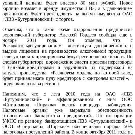
уставный капитал будет внесено 80 млн рублей. Новое
юрлицо возьмет в аренду имущество ЛВЗ, а в дальнейшем
организация будет претендовать на выкуп имущества ОАО
«ЛВЗ «Бутурлиновский» с торгов.
Отметим, что о такой схеме оздоровления предприятия
воронежский губернатор Алексей Гордеев сообщал еще в
ноябре 2011 года. Он отмечал, что с
Росалкогольрегулированием достигнута договоренность о
выдаче лицензии на производство алкогольной продукции,
если управлять предприятием будут региональные власти. По
словам губернатора, воронежские власти провели переговоры
с банками-кредиторами и заручились их поддержкой на
запуск производства. «Реализуем модель, по которой завод
будет принадлежать пулу кредиторов с контролем властей», -
подчеркивал глава региона.
Напомним, что с лета 2010 года на ОАО «ЛВЗ
«Бутурлиновский» и аффилированном с ним ООО
«Спиртзавод «Пираква» велась процедура наблюдения.
Налоговые органы уже выражали обеспокоенность
относительно банкротства предприятий. По информации
УФНС по региону, банкротящиеся ЛВЗ «Бутурлиновский» и
ООО «Спиртзавод «Пираква» обеспечивали порядка 50%
налоговых поступлений района. В конце октября 2011 года на