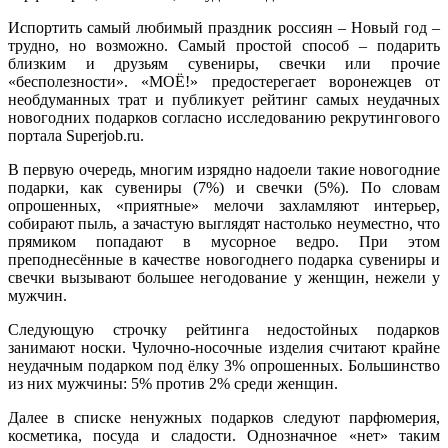
Испортить самый любимый праздник россиян – Новый год –
трудно, но возможно. Самый простой способ – подарить
близким и друзьям сувениры, свечки или прочие
«бесполезности». «МОЁ!» предостерегает воронежцев от
необдуманных трат и публикует рейтинг самых неудачных
новогодних подарков согласно исследованию рекрутингового
портала Superjob.ru.
В первую очередь, многим изрядно надоели такие новогодние
подарки, как сувениры (7%) и свечки (5%). По словам
опрошенных, «приятные» мелочи захламляют интерьер,
собирают пыль, а зачастую выглядят настолько неуместно, что
прямиком попадают в мусорное ведро. При этом
преподнесённые в качестве новогоднего подарка сувениры и
свечки вызывают большее негодование у женщин, нежели у
мужчин.
Следующую строчку рейтинга недостойных подарков
занимают носки. Чулочно-носочные изделия считают крайне
неудачным подарком под ёлку 3% опрошенных. Большинство
из них мужчины: 5% против 2% среди женщин.
Далее в списке ненужных подарков следуют парфюмерия,
косметика, посуда и сладости. Однозначное «нет» таким