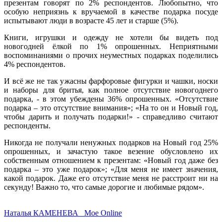
презентам говорят по 2% респондентов. Любопытно, что
особую неприязнь к вручаемой в качестве подарка посуде
испытывают люди в возрасте 45 лет и старше (5%).
Книги, игрушки и одежду не хотели бы видеть под
новогодней ёлкой по 1% опрошенных. Неприятными
воспоминаниями о прочих неуместных подарках поделились
4% респондентов.
И всё же не так ужасны фарфоровые фигурки и чашки, носки
и наборы для бритья, как полное отсутствие новогоднего
подарка, - в этом убеждены 36% опрошенных. «Отсутствие
подарка – это отсутствие внимания»; «На то он и Новый год,
чтобы дарить и получать подарки!» - справедливо считают
респонденты.
Никогда не получали ненужных подарков на Новый год 25%
опрошенных, и зачастую такое везение обусловлено их
собственным отношением к презентам: «Новый год даже без
подарка – это уже подарок»; «Для меня не имеет значения,
какой подарок. Даже его отсутствие меня не расстроит ни на
секунду! Важно то, что самые дорогие и любимые рядом».
Наталья КАМЕНЕВА Мое Оnline