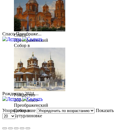
Спасо-Преображе...
Спасо-
Преображенский
Собор в
Бутурлиновке
Рождество 2024....
Рождество
2024. Спасо-
Преображенский
Упорядочивание
Собор в
Показать
Бутурлиновке