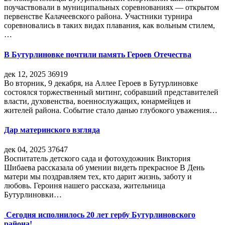
поучаствовали в муниципальных соревнованиях — открытом
первенстве Калачеевского района. Участники турнира
соревновались в таких видах плавания, как вольным стилем,
…
В Бутурлиновке почтили память Героев Отечества
дек 12, 2025
36919
Во вторник, 9 декабря, на Аллее Героев в Бутурлиновке
состоялся торжественный митинг, собравший представителей
власти, духовенства, военнослужащих, юнармейцев и
жителей района. Событие стало данью глубокого уважения…
Дар материнского взгляда
дек 04, 2025
37647
Воспитатель детского сада и фотохудожник Виктория
Шибаева рассказала об умении видеть прекрасное В День
матери мы поздравляем тех, кто дарит жизнь, заботу и
любовь. Героиня нашего рассказа, жительница
Бутурлиновки…
Сегодня исполнилось 20 лет гербу Бутурлиновского
района!