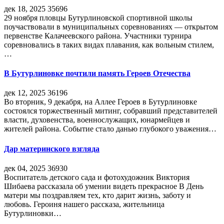
дек 18, 2025
35696
29 ноября пловцы Бутурлиновской спортивной школы
поучаствовали в муниципальных соревнованиях — открытом
первенстве Калачеевского района. Участники турнира
соревновались в таких видах плавания, как вольным стилем,
…
В Бутурлиновке почтили память Героев Отечества
дек 12, 2025
36196
Во вторник, 9 декабря, на Аллее Героев в Бутурлиновке
состоялся торжественный митинг, собравший представителей
власти, духовенства, военнослужащих, юнармейцев и
жителей района. Событие стало данью глубокого уважения…
Дар материнского взгляда
дек 04, 2025
36930
Воспитатель детского сада и фотохудожник Виктория
Шибаева рассказала об умении видеть прекрасное В День
матери мы поздравляем тех, кто дарит жизнь, заботу и
любовь. Героиня нашего рассказа, жительница
Бутурлиновки…