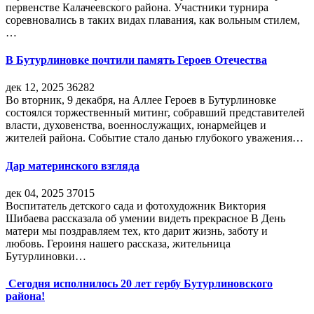
первенстве Калачеевского района. Участники турнира
соревновались в таких видах плавания, как вольным стилем,
…
В Бутурлиновке почтили память Героев Отечества
дек 12, 2025
36282
Во вторник, 9 декабря, на Аллее Героев в Бутурлиновке
состоялся торжественный митинг, собравший представителей
власти, духовенства, военнослужащих, юнармейцев и
жителей района. Событие стало данью глубокого уважения…
Дар материнского взгляда
дек 04, 2025
37015
Воспитатель детского сада и фотохудожник Виктория
Шибаева рассказала об умении видеть прекрасное В День
матери мы поздравляем тех, кто дарит жизнь, заботу и
любовь. Героиня нашего рассказа, жительница
Бутурлиновки…
Сегодня исполнилось 20 лет гербу Бутурлиновского
района!