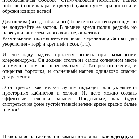
побегов (а они как раз и цветут) нужно путем прищипки или
обрезки концов ветвей.
Для полива (всегда обильного) берите только теплую воду, но
не допускайте ее застоя. В зимнее время полив редкий, но
пересушивание земляного кома недопустимо.
Размножение полуодревесневшими черенками,субстрат для
укоренения - торф и крупный песок (1:1).
И еще одну задачу придется решить при размещении
клеродендрума. Он должен стоять на самом солнечном месте
и вместе с тем не перегреваться. И батарея отопления, и
открытая форточка, и солнечный нагрев одинаково опасны
для растения.
Этот цветок как нельзя лучше подходит для украшения
просторных кабинетов и холлов. Из него можно создать
эффектный зеленый занавес. Представьте, как будут
смотреться на фоне густой темной зелени яркие красно-белые
цветки!
Правильное наименование комнатного вида -
клеродендрум