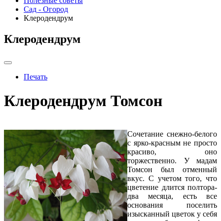
Полезные советы
Сад - Огород
Клеродендрум
Клеродендрум
Печать
Клеродендрум Томсон
Cочетание снежно-белого
с ярко-красным не просто
красиво, оно
торжественно. У мадам
Томсон был отменный
вкус. С учетом того, что
цветение длится полтора-
два месяца, есть все
основания поселить
изысканный цветок у себя