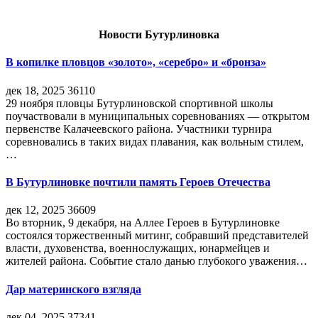
Новости Бутурлиновка
В копилке пловцов «золото», «серебро» и «бронза»
дек 18, 2025
36110
29 ноября пловцы Бутурлиновской спортивной школы
поучаствовали в муниципальных соревнованиях — открытом
первенстве Калачеевского района. Участники турнира
соревновались в таких видах плавания, как вольным стилем,
…
В Бутурлиновке почтили память Героев Отечества
дек 12, 2025
36609
Во вторник, 9 декабря, на Аллее Героев в Бутурлиновке
состоялся торжественный митинг, собравший представителей
власти, духовенства, военнослужащих, юнармейцев и
жителей района. Событие стало данью глубокого уважения…
Дар материнского взгляда
дек 04, 2025
37341