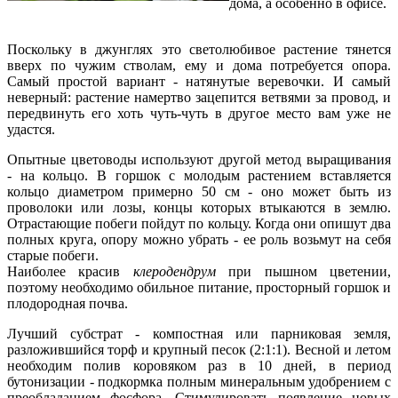
дома, а особенно в офисе.
Поскольку в джунглях это светолюбивое растение тянется
вверх по чужим стволам, ему и дома потребуется опора.
Самый простой вариант - натянутые веревочки. И самый
неверный: растение намертво зацепится ветвями за провод, и
передвинуть его хоть чуть-чуть в другое место вам уже не
удастся.
Опытные цветоводы используют другой метод выращивания
- на кольцо. В горшок с молодым растением вставляется
кольцо диаметром примерно 50 см - оно может быть из
проволоки или лозы, концы которых втыкаются в землю.
Отрастающие побеги пойдут по кольцу. Когда они опишут два
полных круга, опору можно убрать - ее роль возьмут на себя
старые побеги.
Наиболее красив
клеродендрум
при пышном цветении,
поэтому необходимо обильное питание, просторный горшок и
плодородная почва.
Лучший субстрат - компостная или парниковая земля,
разложившийся торф и крупный песок (2:1:1). Весной и летом
необходим полив коровяком раз в 10 дней, в период
бутонизации - подкормка полным минеральным удобрением с
преобладанием фосфора. Стимулировать появление новых