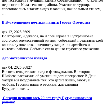
поучаствовали в муниципальных соревнованиях — открытом
первенстве Калачеевского района. Участники турнира
соревновались в таких видах плавания, как вольным стилем,
…
В Бутурлиновке почтили память Героев Отечества
дек 12, 2025
36091
Во вторник, 9 декабря, на Аллее Героев в Бутурлиновке
состоялся торжественный митинг, собравший представителей
власти, духовенства, военнослужащих, юнармейцев и
жителей района. Событие стало данью глубокого уважения…
Дар материнского взгляда
дек 04, 2025
36827
Воспитатель детского сада и фотохудожник Виктория
Шибаева рассказала об умении видеть прекрасное В День
матери мы поздравляем тех, кто дарит жизнь, заботу и
любовь. Героиня нашего рассказа, жительница
Бутурлиновки…
Сегодня исполнилось 20 лет гербу Бутурлиновского
района!