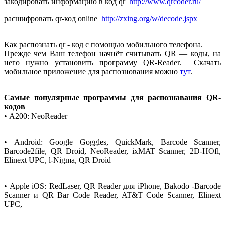
закодировать информацию в код qr
http://www.qrcoder.ru/
расшифровать qr-код online
http://zxing.org/w/decode.jspx
Как распознать qr - код с помощью мобильного телефона.
Прежде чем Ваш телефон начнёт считывать QR — коды, на
него нужно установить программу QR-Reader. Скачать
мобильное приложение для распознования можно
тут
.
Самые популярные программы для распознавания QR-
кодов
• А200: NeoReader
• Android: Google Goggles, QuickMark, Barcode Scanner,
Barcode2file, QR Droid, NeoReader, ixMAT Scanner, 2D-HOfl,
Elinext UPC, l-Nigma, QR Droid
• Apple iOS: RedLaser, QR Reader для iPhone, Bakodo -Barcode
Scanner и QR Bar Code Reader, AT&T Code Scanner, Elinext
UPC,