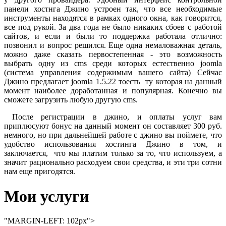
панели хостнга Джино устроен так, что все необходимые
инструменты находятся в рамках одного окна, как говорится,
все под рукой. За два года не было никаких сбоев с работой
сайтов, и если и были то поддержка работала отлично:
позвонил и вопрос решился. Еще одна немаловажная деталь,
можно даже сказать первостепенная - это возможность
выбрать одну из cms среди которых естественно joomla
(система управления содержимым вашего сайта) Сейчас
Джино предлагает joomla 1.5.22 тоесть ту которая на данный
момент наиболее доработанная и популярная. Конечно вы
сможете загрузить любую другую cms.
После регистрации в джино, и оплаты услуг вам
приплюсуют бонус на данный момент он составляет 300 руб.
немного, но при дальнейшей работе с джино вы поймете, что
удобство использования хостинга Джино в том, и
заключается, что мы платим только за то, что используем, а
значит рационально расходуем свои средства, и эти три сотни
нам еще пригодятся.
Мои услуги
"MARGIN-LEFT: 102px">