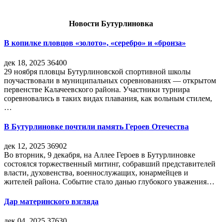
Новости Бутурлиновка
В копилке пловцов «золото», «серебро» и «бронза»
дек 18, 2025
36400
29 ноября пловцы Бутурлиновской спортивной школы
поучаствовали в муниципальных соревнованиях — открытом
первенстве Калачеевского района. Участники турнира
соревновались в таких видах плавания, как вольным стилем,
…
В Бутурлиновке почтили память Героев Отечества
дек 12, 2025
36902
Во вторник, 9 декабря, на Аллее Героев в Бутурлиновке
состоялся торжественный митинг, собравший представителей
власти, духовенства, военнослужащих, юнармейцев и
жителей района. Событие стало данью глубокого уважения…
Дар материнского взгляда
дек 04, 2025
37630