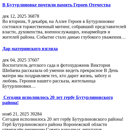
В Бутурлиновке почтили память Героев Отечества
дек 12, 2025
36878
Во вторник, 9 декабря, на Аллее Героев в Бутурлиновке
состоялся торжественный митинг, собравший представителей
власти, духовенства, военнослужащих, юнармейцев и
жителей района. Событие стало данью глубокого уважения…
Дар материнского взгляда
дек 04, 2025
37607
Воспитатель детского сада и фотохудожник Виктория
Шибаева рассказала об умении видеть прекрасное В День
матери мы поздравляем тех, кто дарит жизнь, заботу и
любовь. Героиня нашего рассказа, жительница
Бутурлиновки…
Сегодня исполнилось 20 лет гербу Бутурлиновского
района!
нояб 21, 2025
39284
Сегодня исполнилось 20 лет гербу Бутурлиновского района!
Герб Бутурлиновского района Воронежской области
утверждён решением Совета народных депутатов