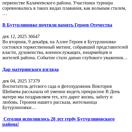
первенстве Калачеевского района. Участники турнира
соревновались в таких видах плавания, как вольным стилем,
…
В Бутурлиновке почтили память Героев Отечества
дек 12, 2025
36647
Во вторник, 9 декабря, на Аллее Героев в Бутурлиновке
состоялся торжественный митинг, собравший представителей
власти, духовенства, военнослужащих, юнармейцев и
жителей района. Событие стало данью глубокого уважения…
Дар материнского взгляда
дек 04, 2025
37379
Воспитатель детского сада и фотохудожник Виктория
Шибаева рассказала об умении видеть прекрасное В День
матери мы поздравляем тех, кто дарит жизнь, заботу и
любовь. Героиня нашего рассказа, жительница
Бутурлиновки…
Сегодня исполнилось 20 лет гербу Бутурлиновского
района!