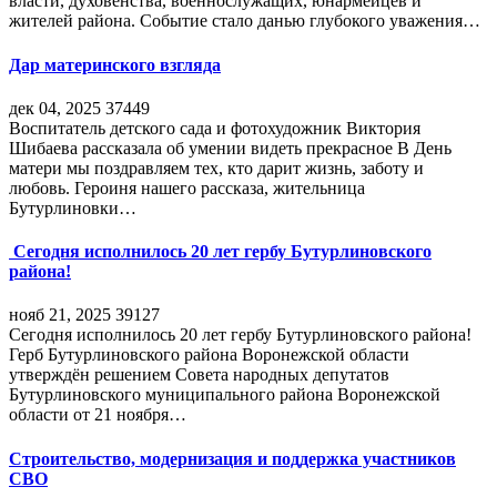
власти, духовенства, военнослужащих, юнармейцев и
жителей района. Событие стало данью глубокого уважения…
Дар материнского взгляда
дек 04, 2025
37449
Воспитатель детского сада и фотохудожник Виктория
Шибаева рассказала об умении видеть прекрасное В День
матери мы поздравляем тех, кто дарит жизнь, заботу и
любовь. Героиня нашего рассказа, жительница
Бутурлиновки…
Сегодня исполнилось 20 лет гербу Бутурлиновского
района!
нояб 21, 2025
39127
Сегодня исполнилось 20 лет гербу Бутурлиновского района!
Герб Бутурлиновского района Воронежской области
утверждён решением Совета народных депутатов
Бутурлиновского муниципального района Воронежской
области от 21 ноября…
Строительство, модернизация и поддержка участников
СВО