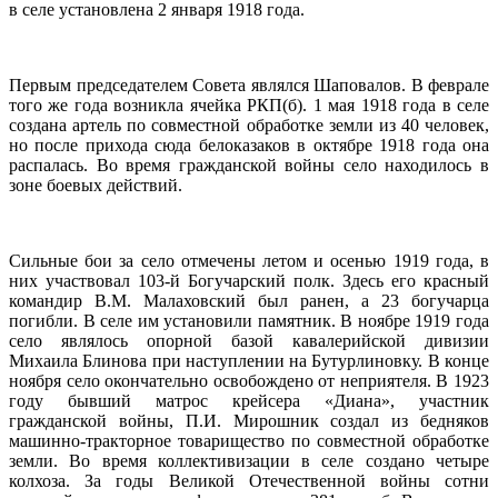
в селе установлена 2 января 1918 года.
Первым председателем Совета являлся Шаповалов. В феврале
того же года возникла ячейка РКП(б). 1 мая 1918 года в селе
создана артель по совместной обработке земли из 40 человек,
но после прихода сюда белоказаков в октябре 1918 года она
распалась. Во время гражданской войны село находилось в
зоне боевых действий.
Сильные бои за село отмечены летом и осенью 1919 года, в
них участвовал 103-й Богучарский полк. Здесь его красный
командир В.М. Малаховский был ранен, а 23 богучарца
погибли. В селе им установили памятник. В ноябре 1919 года
село являлось опорной базой кавалерийской дивизии
Михаила Блинова при наступлении на Бутурлиновку. В конце
ноября село окончательно освобождено от неприятеля. В 1923
году бывший матрос крейсера «Диана», участник
гражданской войны, П.И. Мирошник создал из бедняков
машинно-тракторное товарищество по совместной обработке
земли. Во время коллективизации в селе создано четыре
колхоза. За годы Великой Отечественной войны сотни