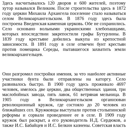
Здесь насчитывалось 120 дворов и 600 жителей, поэтому
хутор назывался Великим. После строительства здесь в 1872
году церкви Михаила Архангела поселение стало называться
селом Великоархангельским. В 1876 году здесь была
построена Введенская каменная церковь. Обе не сохранились.
Село основано вольными украинскими хлебопашцами,
которых впоследствии закрепостили графы Бутурлины. В
1839 году крестьяне добились выкупа из крепостной
зависимости. В 1891 году в селе отмечен бунт крестьян
против помещика Середы, пытавшегося захватить земли
великоархангельцев.
Они разгромил постройки имения, за что наиболее активные
участники бунта были отправлены на каторгу. Село
развивалось быстро. В 1900 году здесь проживало 4697
человек, имелось две церкви, два общественных здания, три
маслобойных завода, пять лавок, 61 ветряная мельница. В
1905 году в Великоархангельском организован
революционный кружок, где состояло до 20 человек из
ближайших сел. Кружковцы выступали против столыпинской
реформы и сорвали проведениее ее в селе. В 1909 году
кружок был раскрыт, а его руководитель Н.Д. Сердюков, а
также И.С. Бабайцев и И.С. Белкин казнены. Советская власть