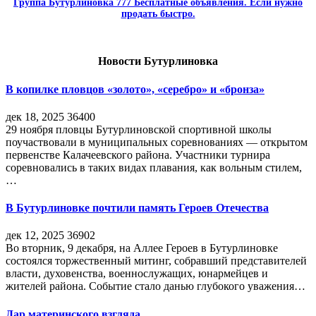
Группа Бутурлиновка 777 Бесплатные объявления. Если нужно
продать быстро.
Новости Бутурлиновка
В копилке пловцов «золото», «серебро» и «бронза»
дек 18, 2025
36400
29 ноября пловцы Бутурлиновской спортивной школы
поучаствовали в муниципальных соревнованиях — открытом
первенстве Калачеевского района. Участники турнира
соревновались в таких видах плавания, как вольным стилем,
…
В Бутурлиновке почтили память Героев Отечества
дек 12, 2025
36902
Во вторник, 9 декабря, на Аллее Героев в Бутурлиновке
состоялся торжественный митинг, собравший представителей
власти, духовенства, военнослужащих, юнармейцев и
жителей района. Событие стало данью глубокого уважения…
Дар материнского взгляда