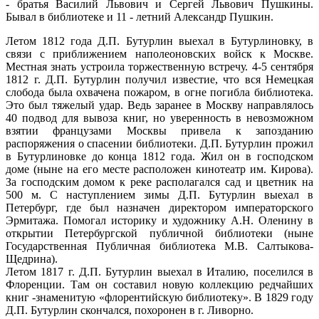
- братья Василий Львович и Сергей Львович Пушкины.
Бывал в библиотеке и 11 - летний Александр Пушкин.
Летом 1812 года Д.П. Бутурлин выехал в Бутурлиновку, в
связи с приближением наполеоновских войск к Москве.
Местная знать устроила торжественную встречу. 4-5 сентября
1812 г. Д.П. Бутурлин получил известие, что вся Немецкая
слобода была охвачена пожаром, в огне погибла библиотека.
Это был тяжелый удар. Ведь заранее в Москву направлялось
40 подвод для вывоза книг, но уверенность в невозможном
взятии французами Москвы привела к запозданию
распоряжения о спасении библиотеки. Д.П. Бутурлин прожил
в Бутурлиновке до конца 1812 года. Жил он в господском
доме (ныне на его месте расположен кинотеатр им. Кирова).
За господским домом к реке располагался сад и цветник на
500 м. С наступлением зимы Д.П. Бутурлин выехал в
Петербург, где был назначен директором императорского
Эрмитажа. Помогал историку и художнику А.Н. Оленину в
открытии Петербургской публичной библиотеки (ныне
Государственная Публичная библиотека М.В. Салтыкова-
Щедрина).
Летом 1817 г. Д.П. Бутурлин выехал в Италию, поселился в
Флоренции. Там он составил новую коллекцию редчайших
книг -знаменитую «флорентийскую библиотеку». В 1829 году
Д.П. Бутурлин скончался, похоронен в г. Ливорно.