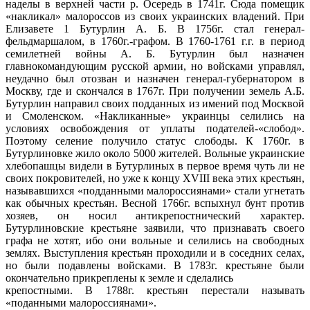
наделы в верхней части р. Осередь в 1741г. Сюда помещик
«накликал» малороссов из своих украинских владений. При
Елизавете 1 Бутурлин А. Б. В 1756г. стал генерал-
фельдмаршалом, в 1760г.-графом. В 1760-1761 г.г. в период
семилетней войны А. Б. Бутурлин был назначен
главнокомандующим русской армии, но войсками управлял,
неудачно был отозван и назначен генерал-губернатором в
Москву, где и скончался в 1767г. При получении земель А.Б.
Бутурлин направил своих подданных из имений под Москвой
и Смоленском. «Накликанные» украинцы селились на
условиях освобождения от уплаты подателей-«слобод».
Поэтому селение получило статус слободы. К 1760г. в
Бутурлиновке жило около 5000 жителей. Вольные украинские
хлебопашцы видели в Бутурлиных в первое время чуть ли не
своих покровителей, но уже к концу XVIII века этих крестьян,
называвшихся «подданными малороссиянами» стали угнетать
как обычных крестьян. Весной 1766г. вспыхнул бунт против
хозяев, он носил антикрепостнический характер.
Бутурлиновские крестьяне заявили, что признавать своего
графа не хотят, ибо они вольные и селились на свободных
землях. Выступления крестьян проходили и в соседних селах,
но были подавлены войсками. В 1783г. крестьяне были
окончательно прикреплены к земле и сделались
крепостными. В 1788г. крестьян перестали называть
«поданными малороссиянами».