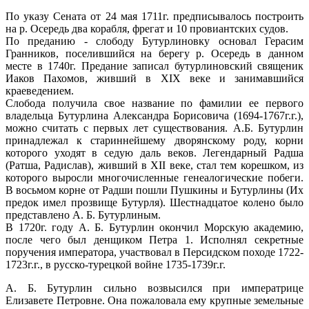
По указу Сената от 24 мая 1711г. предписывалось построить
на р. Осередь два корабля, фрегат и 10 провиантских судов.
По преданию - слободу Бутурлиновку основал Герасим
Гранников, поселившийся на берегу р. Осередь в данном
месте в 1740г. Предание записал бутурлиновский священик
Иаков Пахомов, живший в XIX веке и занимавшийся
краеведением.
Слобода получила свое название по фамилии ее первого
владельца Бутурлина Александра Борисовича (1694-1767г.г.),
можно считать с первых лет существования. А.Б. Бутурлин
принадлежал к стариннейшему дворянскому роду, корни
которого уходят в седую даль веков. Легендарный Радша
(Ратша, Радислав), живший в XII веке, стал тем корешком, из
которого выросли многочисленные генеалогические побеги.
В восьмом корне от Радши пошли Пушкины и Бутурлины (Их
предок имел прозвище Бутурля). Шестнадцатое колено было
представлено А. Б. Бутурлиным.
В 1720г. году А. Б. Бутурлин окончил Морскую академию,
после чего был денщиком Петра 1. Исполнял секретные
поручения императора, участвовал в Персидском походе 1722-
1723г.г., в русско-турецкой войне 1735-1739г.г.
А. Б. Бутурлин сильно возвысился при императрице
Елизавете Петровне. Она пожаловала ему крупные земельные