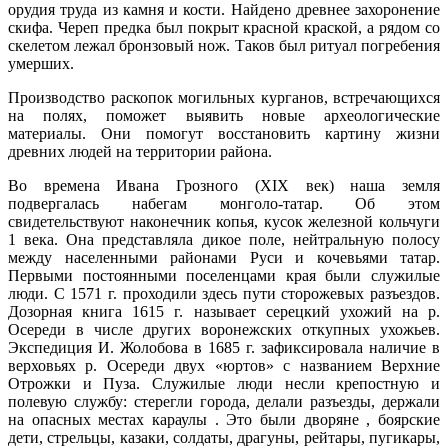
орудия труда из камня и кости. Найдено древнее захоронение
скифа. Череп предка был покрыт красной краской, а рядом со
скелетом лежал бронзовый нож. Таков был ритуал погребения
умерших.
Производство раскопок могильных курганов, встречающихся
на полях, поможет выявить новые археологические
материалы. Они помогут восстановить картину жизни
древних людей на территории района.
Во времена Ивана Грозного (XIX век) наша земля
подвергалась набегам монголо-татар. Об этом
свидетельствуют наконечник копья, кусок железной кольчуги
1 века. Она представляла дикое поле, нейтральную полосу
между населенными районами Руси и кочевьями татар.
Первыми постоянными поселенцами края были служилые
люди. С 1571 г. проходили здесь пути сторожевых разъездов.
Дозорная книга 1615 г. называет серецкий ухожий на р.
Осереди в числе других воронежских откупных ухожьев.
Экспедиция И. Жолобова в 1685 г. зафиксировала наличие в
верховьях р. Осереди двух «юртов» с названием Верхние
Отрожки и Пуза. Служилые люди несли крепостную и
полевую службу: стерегли города, делали разъезды, держали
на опасных местах караулы . Это были дворяне , боярские
дети, стрельцы, казаки, солдаты, драгуны, рейтары, пугикары,