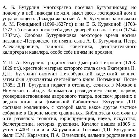
А. Б. Бутурлин многократно посещал Бутурлиновку, но
подолгу в ней никогда не жил, имел здесь господский дом и
управляющего. Дважды женатый А. Б. Бутурлин на княжнах
А. М. Голицыной (1699-1627г.г.) и на Е. Б. Куракиной (1703-
1772г.г.) оставил после себя двух дочерей и сына Петра (1734-
1787г.г.). Слобода Бутурлиновка некоторое время носила
название -Петровское, по имени сына А. Б. Бутурлина, Петра
Александровича, тайного советника, действительного
калиргера и кавалера, особо себе ничем не проявил.
У П. А. Бутурлина родился сын Дмитрий Петрович (1763-
1829 г.г.), крестной матерью которого стала сама Екатерина II .
Д.П. Бутурлин окончил Петербургский кадетский корпус,
затем был адъютантом светлейшего князя Потемкина. После
1785г. Д.П. Бутурлин подает в отставку, селится в Москве в
Немецкой слободе. Занимается разведением садов, парков,
усовершенствованием дворцового театра, поиском древних и
редких книг для фамильной библиотеки. Бутурлин Д.П.
составил коллекцию, с которой мало какое другое частное
собрание в Европе могло сравниться. Библиотека состояла из
6-ти разделов: теология, юриспруденция, наука, искусство,
беллетристика, история, рукописи. Каталог вышел в1805 г.,
учтено 4003 книги и 24 рукописи. Гостями Д.П. Бутурлина
были Н.М. Карамзин, П.А. Вяземский, дальние родственники