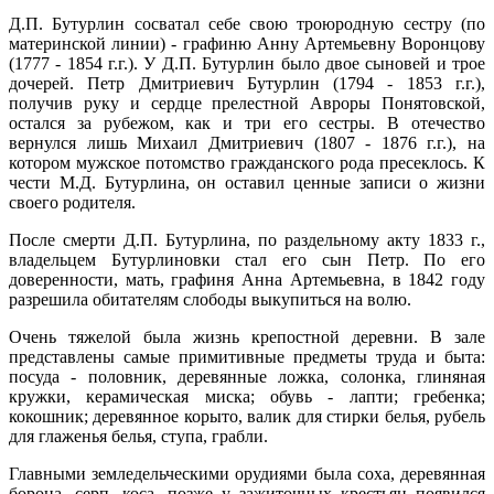
Д.П. Бутурлин сосватал себе свою троюродную сестру (по
материнской линии) - графиню Анну Артемьевну Воронцову
(1777 - 1854 г.г.). У Д.П. Бутурлин было двое сыновей и трое
дочерей. Петр Дмитриевич Бутурлин (1794 - 1853 г.г.),
получив руку и сердце прелестной Авроры Понятовской,
остался за рубежом, как и три его сестры. В отечество
вернулся лишь Михаил Дмитриевич (1807 - 1876 г.г.), на
котором мужское потомство гражданского рода пресеклось. К
чести М.Д. Бутурлина, он оставил ценные записи о жизни
своего родителя.
После смерти Д.П. Бутурлина, по раздельному акту 1833 г.,
владельцем Бутурлиновки стал его сын Петр. По его
доверенности, мать, графиня Анна Артемьевна, в 1842 году
разрешила обитателям слободы выкупиться на волю.
Очень тяжелой была жизнь крепостной деревни. В зале
представлены самые примитивные предметы труда и быта:
посуда - половник, деревянные ложка, солонка, глиняная
кружки, керамическая миска; обувь - лапти; гребенка;
кокошник; деревянное корыто, валик для стирки белья, рубель
для глаженья белья, ступа, грабли.
Главными земледельческими орудиями была соха, деревянная
борона, серп, коса, позже у зажиточных крестьян появился