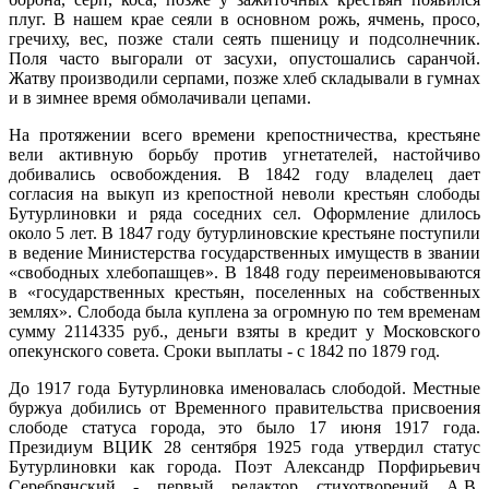
плуг. В нашем крае сеяли в основном рожь, ячмень, просо,
гречиху, вес, позже стали сеять пшеницу и подсолнечник.
Поля часто выгорали от засухи, опустошались саранчой.
Жатву производили серпами, позже хлеб складывали в гумнах
и в зимнее время обмолачивали цепами.
На протяжении всего времени крепостничества, крестьяне
вели активную борьбу против угнетателей, настойчиво
добивались освобождения. В 1842 году владелец дает
согласия на выкуп из крепостной неволи крестьян слободы
Бутурлиновки и ряда соседних сел. Оформление длилось
около 5 лет. В 1847 году бутурлиновские крестьяне поступили
в ведение Министерства государственных имуществ в звании
«свободных хлебопашцев». В 1848 году переименовываются
в «государственных крестьян, поселенных на собственных
землях». Слобода была куплена за огромную по тем временам
сумму 2114335 руб., деньги взяты в кредит у Московского
опекунского совета. Сроки выплаты - с 1842 по 1879 год.
До 1917 года Бутурлиновка именовалась слободой. Местные
буржуа добились от Временного правительства присвоения
слободе статуса города, это было 17 июня 1917 года.
Президиум ВЦИК 28 сентября 1925 года утвердил статус
Бутурлиновки как города. Поэт Александр Порфирьевич
Серебрянский - первый редактор стихотворений A.B.