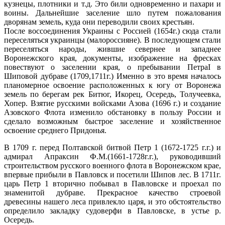
кузнецы, плотники и т.д. Это били одновременно и пахари и
воины. Дальнейшие заселение шло путем пожалования
дворянам земель, куда они переводили своих крестьян.
После воссоединения Украины с Россией (1654г.) сюда стали
переселяться украинцы (малороссияне). В последующем стали
переселяться народы, жившие севернее и западнее
Воронежского края, документы, изображение на фресках
повествуют о заселении края, о пребывании ПетраI в
Шиповой дубраве (1709,1711г.) Именно в это время началось
планомерное освоение расположенных к югу от Воронежа
земель по берегам рек Битюг, Икорец, Осередь, Толучеевка,
Хопер. Взятие русскими войсками Азова (1696 г.) и создание
Азовского Флота изменило обстановку в пользу России и
сделало возможным быстрое заселение и хозяйственное
освоение среднего Придонья.
В 1709 г. перед Полтавской битвой Петр 1 (1672-1725 г.г.) и
адмирал Апраксин Ф.М.(1661-1728г.г.), руководивший
строительством русского военного флота в Воронежском крае,
впервые прибыли в Павловск и посетили Шипов лес. В 1711г.
царь Петр 1 вторично побывал в Павловске и проехал по
знаменитой дубраве. Прекрасное качество строевой
древесины нашего леса привлекло царя, и это обстоятельство
определило закладку судоверфи в Павловске, в устье р.
Осередь.