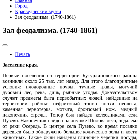
Главная
Город
Краеведческий музей
Зал феодализма. (1740-1861)
Зал феодализма. (1740-1861)
Печать
Заселение края.
Первые поселения на территории Бутурлиновского района
возникли около 25 тыс. лет назад. Для этого благоприятные
условия: плодородные почвы, тучные травы, могучий
дубовый лес, река, дичь, рыбные угодья. Доказательством
служат предметы быта первобытных людей, найденные на
территории района: нефритовый топор эпохи неолита,
каменная зернотерка, мотыга, бронзовый нож, медный
наконечник стрелы. Топор был найден колхозниками села
Пузево. Наконечник найден на опушке Шилова леса, недалеко
от реки Осередь. В центре села Пузево, во время посадки
деревьев было обнаружено большое количество золы и кости
животных. Также были найдены глиняные черепки посуды,