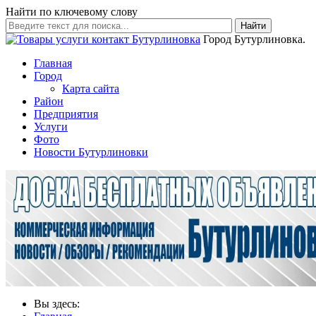
Найти по ключевому слову
Найти
Город Бутурлиновка.
Главная
Город
Карта сайта
Район
Предприятия
Услуги
Фото
Новости Бутурлиновки
Вы здесь: