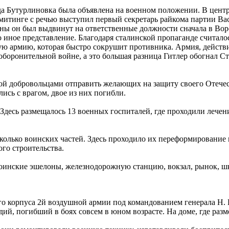
да Бутурлиновка была объявлена на военном положении. В центр
митинге с речью выступил первый секретарь райкома партии Ва
йны он был выдвинут на ответственные должности сначала в Вор
иное представление. Благодаря сталинской пропаганде считалос
ю армию, которая быстро сокрушит противника. Армия, действи
 оборонительной войне, а это большая разница Гитлер обогнал 
бой добровольцами отправить желающих на защиту своего Отече
сь с врагом, двое из них погибли.
десь размещалось 13 военных госпиталей, где проходили лечен
колько воинских частей. Здесь проходило их переформирование
го строительства.
воинские эшелоны, железнодорожную станцию, вокзал, рынок, ш
го корпуса 2й воздушной армии под командованием генерала Н. 
дий, погибший в боях совсем в юном возрасте. На доме, где раз