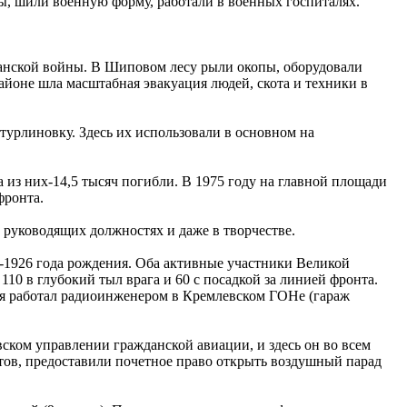
ы, шили военную форму, работали в военных госпиталях.
занской войны. В Шиповом лесу рыли окопы, оборудовали
районе шла масштабная эвакуация людей, скота и техники в
турлиновку. Здесь их использовали в основном на
 из них-14,5 тысяч погибли. В 1975 году на главной площади
фронта.
, руководящих должностях и даже в творчестве.
1926 года рождения. Оба активные участники Великой
0 в глубокий тыл врага и 60 с посадкой за линией фронта.
мя работал радиоинженером в Кремлевском ГОНе (гараж
ком управлении гражданской авиации, и здесь он во всем
тов, предоставили почетное право открыть воздушный парад