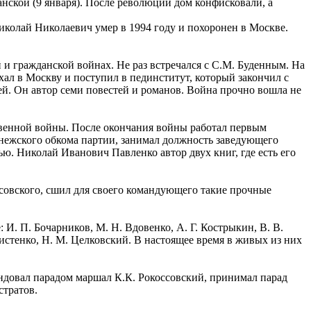
ской (9 января). После революции дом конфисковали, а
иколай Николаевич умер в 1994 году и похоронен в Москве.
 и гражданской войнах. Не раз встречался с С.М. Буденным. На
ал в Москву и поступил в пединститут, который закончил с
й. Он автор семи повестей и романов. Война прочно вошла не
венной войны. После окончания войны работал первым
онежского обкома партии, занимал должность заведующего
ью. Николай Иванович Павленко автор двух книг, где есть его
овского, сшил для своего командующего такие прочные
И. П. Бочарников, М. Н. Вдовенко, А. Г. Кострыкин, В. В.
Христенко, Н. М. Целковский. В настоящее время в живых из них
ндовал парадом маршал К.К. Рокоссовский, принимал парад
стратов.