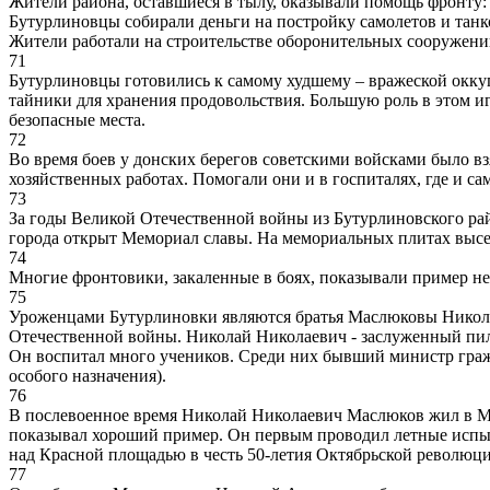
Жители района, оставшиеся в тылу, оказывали помощь фронту:
Бутурлиновцы собирали деньги на постройку самолетов и танк
Жители работали на строительстве оборонительных сооружений
71
Бутурлиновцы готовились к самому худшему – вражеской окку
тайники для хранения продовольствия. Большую роль в этом иг
безопасные места.
72
Во время боев у донских берегов советскими войсками было вз
хозяйственных работах. Помогали они и в госпиталях, где и са
73
За годы Великой Отечественной войны из Бутурлиновского рай
города открыт Мемориал славы. На мемориальных плитах высеч
74
Многие фронтовики, закаленные в боях, показывали пример не 
75
Уроженцами Бутурлиновки являются братья Маслюковы Николай
Отечественной войны. Николай Николаевич - заслуженный пилот
Он воспитал много учеников. Среди них бывший министр граж
особого назначения).
76
В послевоенное время Николай Николаевич Маслюков жил в Мо
показывал хороший пример. Он первым проводил летные испыт
над Красной площадью в честь 50-летия Октябрьской революци
77