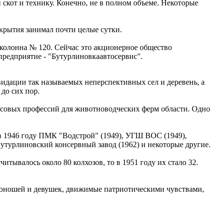
скот и технику. Конечно, не в полном объеме. Некоторые
окрытия занимал почти целые сутки.
околонна № 120. Сейчас это акционерное общество
предприятие - "Бутурлиновкаавтосервис".
видации так называемых неперспективных сел и деревень, а
до сих пор.
ассовых профессий для животноводческих ферм области. Одно
 в 1946 году ПМК "Водстрой" (1949), УГШ ВОС (1949),
утурлиновский консервный завод (1962) и некоторые другие.
итывалось около 80 колхозов, то в 1951 году их стало 32.
 юношей и девушек, движимые патриотическими чувствами,