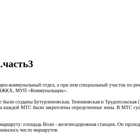
.часть3
щно-коммунальный отдел, а при нем специальный участок по ре
, ППЖКХ, МУП «Коммунальщик».
оне были созданы Бутурлиновская, Тюниковская и Трудопольская
. За каждой МТС были закреплены определенные зоны. В МТС с
у маршруту: площадь Воли - железнодорожная станция. Он прохо
ичивалось число маршрутов.