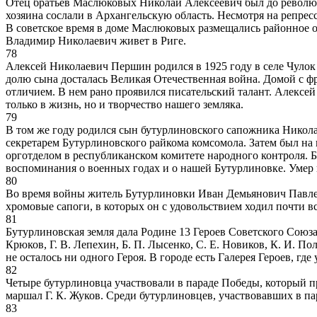
Отец братьев Маслюковых Николай Алексеевич был до революц
хозяина сослали в Архангельскую область. Несмотря на репрес
В советское время в доме Маслюковых размещались районное от
Владимир Николаевич живет в Риге.
78
Алексей Николаевич Першин родился в 1925 году в селе Чулок 
долю сына досталась Великая Отечественная война. Домой с ф
отличием. В нем рано проявился писательский талант. Алексе
только в жизнь, но и творчество нашего земляка.
79
В том же году родился сын бутурлиновского сапожника Никол
секретарем Бутурлиновского райкома комсомола. Затем был на
орготделом в республиканском комитете народного контроля. Бу
воспоминания о военных годах и о нашей Бутурлиновке. Умер 
80
Во время войны житель Бутурлиновки Иван Демьянович Павлен
хромовые сапоги, в которых он с удовольствием ходил почти в
81
Бутурлиновская земля дала Родине 13 Героев Советского Союза 
Крюков, Г. В. Лепехин, Б. П. Лысенко, С. Е. Новиков, К. И. По
не осталось ни одного Героя. В городе есть Галерея Героев, гд
82
Четыре бутурлиновца участвовали в параде Победы, который п
маршал Г. К. Жуков. Среди бутурлиновцев, участвовавших в пара
83