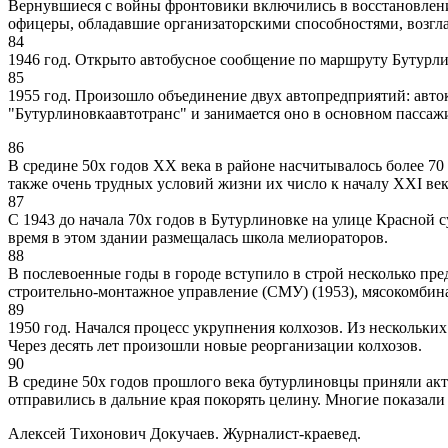
Вернувшиеся с войны фронтовики включились в восстановление
офицеры, обладавшие организаторскими способностями, возгла
84
1946 год. Открыто автобусное сообщение по маршруту Бутурлин
85
1955 год. Произошло объединение двух автопредприятий: авто
"Бутурлиновкаавтотранс" и занимается оно в основном пассаж
86
В средине 50х годов XX века в районе насчитывалось более 70
также очень трудных условий жизни их число к началу XXI века
87
С 1943 до начала 70х годов в Бутурлиновке на улице Красной
время в этом здании размещалась школа мелиораторов.
88
В послевоенные годы в городе вступило в строй несколько пр
строительно-монтажное управление (СМУ) (1953), мясокомбина
89
1950 год. Начался процесс укрупнения колхозов. Из нескольких 
Через десять лет произошли новые реорганизации колхозов.
90
В средине 50х годов прошлого века бутурлиновцы приняли ак
отправились в дальние края покорять целину. Многие показали
Алексей Тихонович Докучаев. Журналист-краевед.