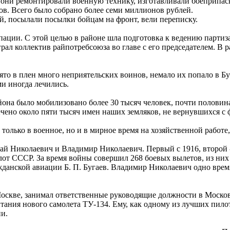
 они ремонтировали военную технику, изготавливали боеприпас
ов. Всего было собрано более семи миллионов рублей.
, посылали посылки бойцам на фронт, вели переписку.
пации. С этой целью в районе шла подготовка к ведению парти
рал коллектив райпотребсоюза во главе с его председателем. В 
ято в плен много неприятельских воинов, немало их попало в Бу
ми иногда лечились.
она было мобилизовано более 30 тысяч человек, почти половина
ено около пяти тысяч имен наших земляков, не вернувшихся с 
только в военное, но и в мирное время на хозяйственной работе
 Николаевич и Владимир Николаевич. Первый с 1916, второй -
 СССР. За время войны совершил 268 боевых вылетов, из них 11
данской авиации Б. П. Бугаев. Владимир Николаевич одно вре
скве, занимал ответственные руководящие должности в Московс
ания нового самолета ТУ-134. Ему, как одному из лучших пило
и.