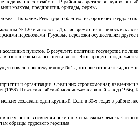
 подорванного хозяйства. В район возвратили эвакуированный 
вили колхозы, предприятия, бригады, фермы.
овка – Воронеж. Рейс туда и обратно по дороге без твердого п
колонны № 120 и автороты. Долгое время оно значилось как авт
ирскими перевозками. Грузовые перевозки осуществляет другое 
 населенных пунктов. В результате политики государства по лик
 в районе сократилось почти вдвое. Этот процесс продолжается 
 существовало профтехучилище № 12, которое готовило кадры м
едприятий и организаций. Среди них стройкомбинат, введенный
т (1956), Нижнекисляйский молочно-консервный завод (1956), Б
мелких создавали один крупный. Если в 30-х годах в районе насч
тивное участие в освоении целинных и залежных земель. Сотни
 там образцы трудового героизма.