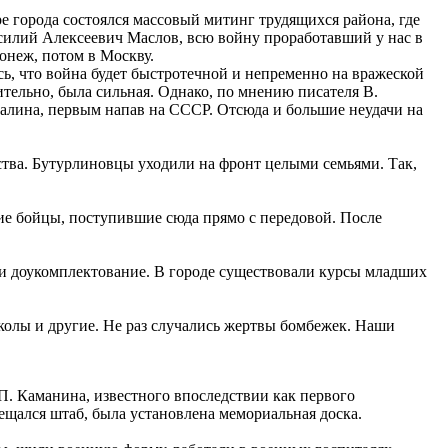
е города состоялся массовый митинг трудящихся района, где
силий Алексеевич Маслов, всю войну проработавший у нас в
онеж, потом в Москву.
ь, что война будет быстротечной и непременно на вражеской
тельно, была сильная. Однако, по мнению писателя В.
Сталина, первым напав на СССР. Отсюда и большие неудачи на
ства. Бутурлиновцы уходили на фронт целыми семьями. Так,
ие бойцы, поступившие сюда прямо с передовой. После
 и доукомплектование. В городе существовали курсы младших
колы и другие. Не раз случались жертвы бомбежек. Наши
П. Каманина, известного впоследствии как первого
мещался штаб, была установлена мемориальная доска.