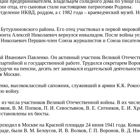
ии предпринимателем, владельцем солидного дома по улице Пан
сии отца, его сыновья стали настоящими патриотами Родины.
деление НКВД, роддом, а с 1982 года – краеведческий музей. Н
Бутурлиновского района. Его отец участвовал в первой мировой
ронта Алексей Николаевич вернулся инвалидом. После войны уех
й Николаевич Першин-член Союза журналистов и Союза писателе
ай Иванович Павленко. Он активный участник Великой Отечест
 партийной и государственной работе. Трудился секретарем Вор
дучи на пенсии, десять лет занимался издательской деятельност
в Москве.
ко, высококлассный сапожник, служивший в армии К.К. Рокосс
сю войну.
из числа участников Великой Отечественной войны. В их числе: 
ляков, В. М. Попков, П. И. Севостьянов, В. Е. Ситников, Е. И. 
е установлены их бюсты.
роходил в Москве на Красной площади 24 июня 1941 года. Кома
де, были В. М. Белоусов, И. В. Волков, Г. П. Воронов, В. Д. Ни