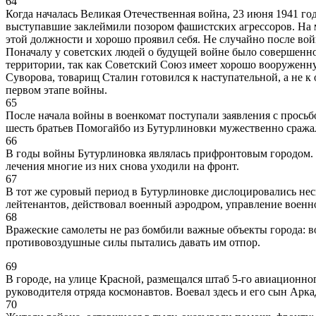
64
Когда началась Великая Отечественная война, 23 июня 1941 го
выступавшие заклеймили позором фашистских агрессоров. На 
этой должности и хорошо проявил себя. Не случайно после во
Поначалу у советских людей о будущей войне было совершенно 
территории, так как Советский Союз имеет хорошо вооруженну
Суворова, товарищ Сталин готовился к наступательной, а не к
первом этапе войны.
65
После начала войны в военкомат поступали заявления с прось
шесть братьев Помогайбо из Бутурлиновки мужественно сражали
66
В годы войны Бутурлиновка являлась прифронтовым городом. З
лечения многие из них снова уходили на фронт.
67
В тот же суровый период в Бутурлиновке дислоцировались нес
лейтенантов, действовал военный аэродром, управление военно
68
Вражеские самолеты не раз бомбили важные объекты города: 
противовоздушные силы пытались давать им отпор.
69
В городе, на улице Красной, размещался штаб 5-го авиационно
руководителя отряда космонавтов. Воевал здесь и его сын Арка
70