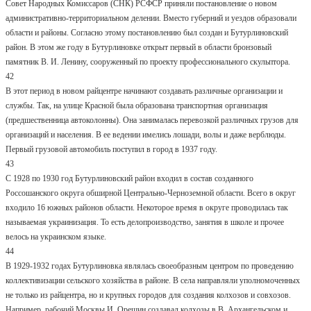
Совет Народных Комиссаров (СНК) РСФСР приняли постановление о новом
административно-территориальном делении. Вместо губерний и уездов образовали
области и районы. Согласно этому постановлению был создан и Бутурлиновский
район. В этом же году в Бутурлиновке открыт первый в области бронзовый
памятник В. И. Ленину, сооруженный по проекту профессионального скульптора.
42
В этот период в новом райцентре начинают создавать различные организации и
службы. Так, на улице Красной была образована транспортная организация
(предшественница автоколонны). Она занималась перевозкой различных грузов для
организаций и населения. В ее ведении имелись лошади, волы и даже верблюды.
Первый грузовой автомобиль поступил в город в 1937 году.
43
С 1928 по 1930 год Бутурлиновский район входил в состав созданного
Россошанского округа обширной Центрально-Черноземной области. Всего в округ
входило 16 южных районов области. Некоторое время в округе проводилась так
называемая украинизация. То есть делопроизводство, занятия в школе и прочее
велось на украинском языке.
44
В 1929-1932 годах Бутурлиновка являлась своеобразным центром по проведению
коллективизации сельского хозяйства в районе. В села направляли уполномоченных
не только из райцентра, но и крупных городов для создания колхозов и совхозов.
Например, рабочий Москвы И. Орешин создавал колхозы в В. Архангельском и