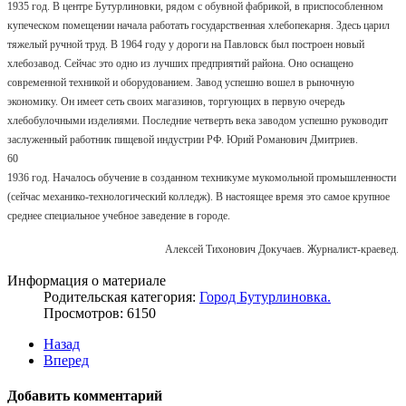
1935 год. В центре Бутурлиновки, рядом с обувной фабрикой, в приспособленном
купеческом помещении начала работать государственная хлебопекарня. Здесь царил
тяжелый ручной труд. В 1964 году у дороги на Павловск был построен новый
хлебозавод. Сейчас это одно из лучших предприятий района. Оно оснащено
современной техникой и оборудованием. Завод успешно вошел в рыночную
экономику. Он имеет сеть своих магазинов, торгующих в первую очередь
хлебобулочными изделиями. Последние четверть века заводом успешно руководит
заслуженный работник пищевой индустрии РФ. Юрий Романович Дмитриев.
60
1936 год. Началось обучение в созданном техникуме мукомольной промышленности
(сейчас механико-технологический колледж). В настоящее время это самое крупное
среднее специальное учебное заведение в городе.
Алексей Тихонович Докучаев. Журналист-краевед.
Информация о материале
Родительская категория:
Город Бутурлиновка.
Просмотров: 6150
Назад
Вперед
Добавить комментарий