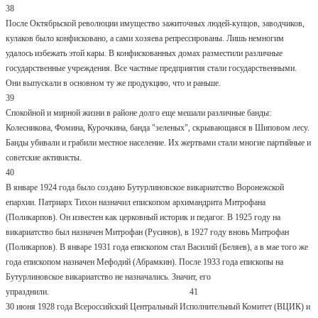
38
После Октябрьской революции имущество зажиточных людей-купцов, заводчиков,
кулаков было конфисковано, а сами хозяева репрессированы. Лишь немногим
удалось избежать этой кары. В конфискованных домах разместили различные
государственные учреждения. Все частные предприятия стали государственными.
Они выпускали в основном ту же продукцию, что и раньше.
39
Спокойной и мирной жизни в районе долго еще мешали различные банды:
Колесникова, Фомина, Курочкина, банда "зеленых", скрывающаяся в Шиповом лесу.
Банды убивали и грабили местное население. Их жертвами стали многие партийные и
советские активисты.
40
В январе 1924 года было создано Бутурлиновское викариатство Воронежской
епархии. Патриарх Тихон назначил епископом архимандрита Митрофана
(Поликарпов). Он известен как церковный историк и педагог. В 1925 году на
викариатство был назначен Митрофан (Русинов), в 1927 году вновь Митрофан
(Поликарпов). В январе 1931 года епископом стал Василий (Беляев), а в мае того же
года епископом назначен Мефодий (Абрамкин). После 1933 года епископы на
Бутурлиновское викариатство не назначались. Значит, его
упразднили. 41
30 июня 1928 года Всероссийский Центральный Исполнительный Комитет (ВЦИК) и