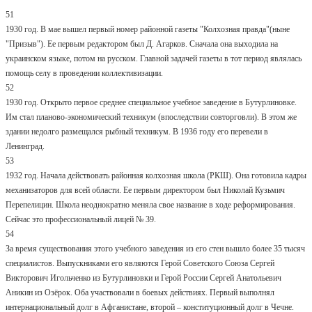
51
1930 год. В мае вышел первый номер районной газеты "Колхозная правда"(ныне
"Призыв"). Ее первым редактором был Д. Агарков. Сначала она выходила на
украинском языке, потом на русском. Главной задачей газеты в тот период являлась
помощь селу в проведении коллективизации.
52
1930 год. Открыто первое среднее специальное учебное заведение в Бутурлиновке.
Им стал планово-экономический техникум (впоследствии совторговли). В этом же
здании недолго размещался рыбный техникум. В 1936 году его перевели в
Ленинград.
53
1932 год. Начала действовать районная колхозная школа (РКШ). Она готовила кадры
механизаторов для всей области. Ее первым директором был Николай Кузьмич
Перепелицин. Школа неоднократно меняла свое название в ходе реформирования.
Сейчас это профессиональный лицей № 39.
54
За время существования этого учебного заведения из его стен вышло более 35 тысяч
специалистов. Выпускниками его являются Герой Советского Союза Сергей
Викторович Игольченко из Бутурлиновки и Герой России Сергей Анатольевич
Аникин из Озёрок. Оба участвовали в боевых действиях. Первый выполнял
интернациональный долг в Афганистане, второй – конституционный долг в Чечне.