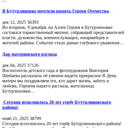
В Бутурлиновке почтили память Героев Отечества
дек 12, 2025
36393
Во вторник, 9 декабря, на Аллее Героев в Бутурлиновке
состоялся торжественный митинг, собравший представителей
власти, духовенства, военнослужащих, юнармейцев и
жителей района. Событие стало данью глубокого уважения…
Дар материнского взгляда
дек 04, 2025
37126
Воспитатель детского сада и фотохудожник Виктория
Шибаева рассказала об умении видеть прекрасное В День
матери мы поздравляем тех, кто дарит жизнь, заботу и
любовь. Героиня нашего рассказа, жительница
Бутурлиновки…
Сегодня исполнилось 20 лет гербу Бутурлиновского
района!
нояб 21, 2025
38799
Сегодня исполнилось 20 лет гербу Бутурлиновского района!