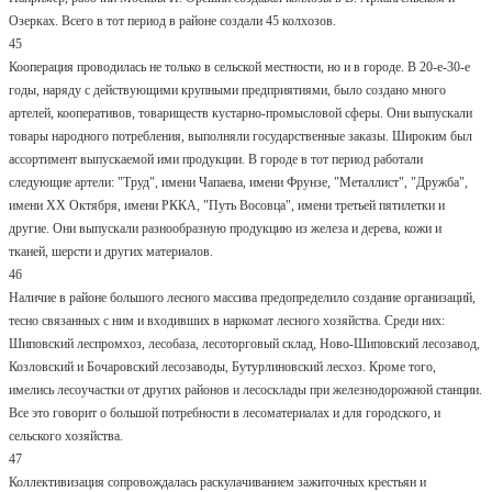
Озерках. Всего в тот период в районе создали 45 колхозов.
45
Кооперация проводилась не только в сельской местности, но и в городе. В 20-е-30-е
годы, наряду с действующими крупными предприятиями, было создано много
артелей, кооперативов, товариществ кустарно-промысловой сферы. Они выпускали
товары народного потребления, выполняли государственные заказы. Широким был
ассортимент выпускаемой ими продукции. В городе в тот период работали
следующие артели: "Труд", имени Чапаева, имени Фрунзе, "Металлист", "Дружба",
имени XX Октября, имени РККА, "Путь Восовца", имени третьей пятилетки и
другие. Они выпускали разнообразную продукцию из железа и дерева, кожи и
тканей, шерсти и других материалов.
46
Наличие в районе большого лесного массива предопределило создание организаций,
тесно связанных с ним и входивших в наркомат лесного хозяйства. Среди них:
Шиповский леспромхоз, лесобаза, лесоторговый склад, Ново-Шиповский лесозавод,
Козловский и Бочаровский лесозаводы, Бутурлиновский лесхоз. Кроме того,
имелись лесоучастки от других районов и лесосклады при железнодорожной станции.
Все это говорит о большой потребности в лесоматериалах и для городского, и
сельского хозяйства.
47
Коллективизация сопровождалась раскулачиванием зажиточных крестьян и