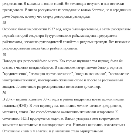
репрессиями. В колхозы вгоняли силой. Не желающих вступать в них всячески
преследовали. В число раскулаченных попадали не только богатые, но и середняки и
даже бедняки, потому что сверху доводилась разнарядка.
48
Особенно богат на репрессии 1937 год, когда были арестованы, а затем расстреляны
первый и второй секретари Бутурлиновского райкома партии, председатель
райсполкома, несколько руководителей хозяйств и рядовых граждан. Все незаконно
репрессированные позже были реабилитированы.
49
Поводов для репрессий было много. Как горько шутили в тот период, была бы
статья, а человек всегда найдется. В сталинские лагеря можно было угодить за
"вредительство", "агитацию против колхозов", "подрыв экономики", "восхваление
иностранной техники", неосторожно сказанное слово и просто за рассказанный
анекдот. Точное число репрессированных неизвестно до сих пор.
50
В 20-х – первой половине 30-х годов в районе внедрялась новая экономическая
политика (НЭП). В этот период у нас появились мелкие частные предприятия,
магазины, лавки. Это способствовало оживлению экономики и торговли. К
сожалению, НЭП продержался недолго. Власти увидели в нем возрождение
элементов капитализма и ликвидировали его. Нэпманы оказались нежелательны.
Отношение к ним и у властей, и у населения стало отрицательным.