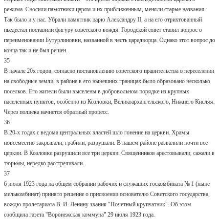
режима. Сносили памятники царям и их приближенным, меняли старые названия.
Так было и у нас. Убрали памятник царю Александру II, а на его отрихтованный
пьедестал поставили фигуру советского вождя. Городской совет ставил вопрос о
переименовании Бутурлиновки, названной в честь царедворца. Однако этот вопрос до
конца так и не был решен.
35
В начале 20х годов, согласно постановлению советского правительства о переселении
на свободные земли, в районе в его нынешних границах было образовано несколько
поселков. Его жители были выселены в добровольном порядке из крупных
населенных пунктов, особенно из Козловки, Великоархангельского, Нижнего Кисляя.
Через полвека начнется обратный процесс.
36
В 20-х годах с ведома центральных властей шло гонение на церкви. Храмы
повсеместно закрывали, грабили, разрушали. В нашем районе развалили почти все
церкви. В Козловке разрушили все три церкви. Священников арестовывали, сажали в
тюрьмы, нередко расстреливали.
37
6 июля 1923 года на общем собрании рабочих и служащих госкомбината № 1 (ныне
мелькомбинат) принято решение о присвоении основателю Советского государства,
вождю пролетариата В. И. Ленину звания "Почетный крупчатник". Об этом
сообщила газета "Воронежская коммуна" 29 июля 1923 года.