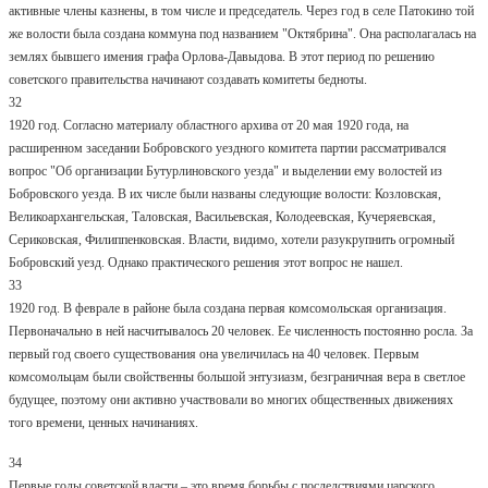
активные члены казнены, в том числе и председатель. Через год в селе Патокино той
же волости была создана коммуна под названием "Октябрина". Она располагалась на
землях бывшего имения графа Орлова-Давыдова. В этот период по решению
советского правительства начинают создавать комитеты бедноты.
32
1920 год. Согласно материалу областного архива от 20 мая 1920 года, на
расширенном заседании Бобровского уездного комитета партии рассматривался
вопрос "Об организации Бутурлиновского уезда" и выделении ему волостей из
Бобровского уезда. В их числе были названы следующие волости: Козловская,
Великоархангельская, Таловская, Васильевская, Колодеевская, Кучеряевская,
Сериковская, Филиппенковская. Власти, видимо, хотели разукрупнить огромный
Бобровский уезд. Однако практического решения этот вопрос не нашел.
33
1920 год. В феврале в районе была создана первая комсомольская организация.
Первоначально в ней насчитывалось 20 человек. Ее численность постоянно росла. За
первый год своего существования она увеличилась на 40 человек. Первым
комсомольцам были свойственны большой энтузиазм, безграничная вера в светлое
будущее, поэтому они активно участвовали во многих общественных движениях
того времени, ценных начинаниях.
34
Первые годы советской власти – это время борьбы с последствиями царского