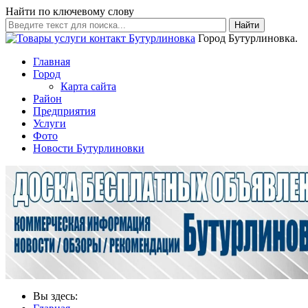
Найти по ключевому слову
Найти
Город Бутурлиновка.
Главная
Город
Карта сайта
Район
Предприятия
Услуги
Фото
Новости Бутурлиновки
Вы здесь: