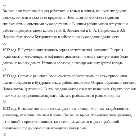
55
Выпускники училища (лицея) работают не только в нашем, но и многих других
районах области и даже за ее пределами. Некоторые из них стали видными
специалистами, опытными руководителями. В нашем районе много лет успешно
работали председателями колхозов В. Д. Заболотний и П. А. Погребняк, а В.Я.
Нерезов был мэром Бутурлиновки и сейчас он на руководящей должности.
56
1932 год. В Бутурлиновке зажглась первая электрическая лампочка. Энергия
подавалась от маломощного нефтяного двигателя, поэтому электричество было
далеко не во всех домах. Главным образом, в госучреждениях центра города.
57
1933 год. Согласно решению Воронежского облисполкома, в целях приобщения
цыган к оседлости в Бутурлиновском районе, возле села Озерки, образовали поселок
Новая жизнь (цыганский). В нем создали колхоз с тем же названием. Однако поселок
и колхоз просуществовали недолго. Цыгане разбежались в разные стороны.
58
1933 год. В специально построенном здании на площади Воли начал действовать
кинотеатр, названный именем Кирова. Позже, во время его капитального ремонта,
из-за ошибок проектировщиков, кинотеатр размещался в здании районной
библиотеки, где до революции находилась богадельня.
59