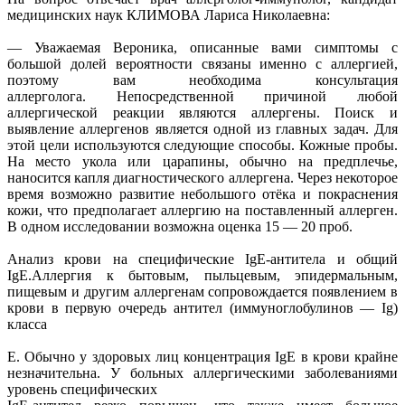
медицинских наук КЛИМОВА Лариса Николаевна:
— Уважаемая Вероника, описанные вами симптомы с
большой долей вероятности связаны именно с аллергией,
поэтому вам необходима консультация
аллерголога. Непосредственной причиной любой
аллергической реакции являются аллергены. Поиск и
выявление аллергенов является одной из главных задач. Для
этой цели используются следующие способы. Кожные пробы.
На место укола или царапины, обычно на предплечье,
наносится капля диагностического аллергена. Через некоторое
время возможно развитие небольшого отёка и покраснения
кожи, что предполагает аллергию на поставленный аллерген.
В одном исследовании возможна оценка 15 — 20 проб.
Анализ крови на специфические IgE-антитела и общий
IgE.Аллергия к бытовым, пыльцевым, эпидермальным,
пищевым и другим аллергенам сопровождается появлением в
крови в первую очередь антител (иммуноглобулинов — Ig)
класса
E. Обычно у здоровых лиц концентрация IgE в крови крайне
незначительна. У больных аллергическими заболеваниями
уровень специфических