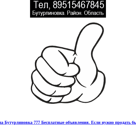
па Бутурлиновка 777 Бесплатные объявления. Если нужно продать бы