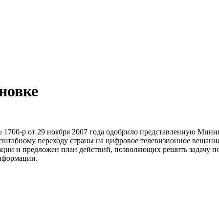
новке
 1700-р от 29 ноября 2007 года одобрило представленную Мини
асштабному пе­реходу страны на цифровое телевизионное веща­н
ации и предложен план действий, позволяющих решить задачу п
информации.