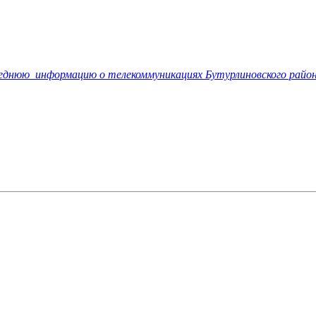
леднюю
информацию о телекоммуникациях Бутурлиновского район