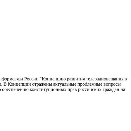
нформсвязи Рос­сии "Концепцию развития телерадиовещания в
ие. В Концепции отражены актуальные проблем­ные вопросы
о обеспечению конституционных прав российских граждан на