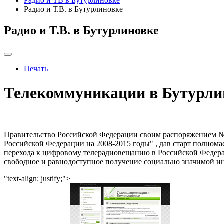
Радио и ТВ в Бутурлиновке
Радио и Т.В. в Бутурлиновке
Радио и Т.В. в Бутурлиновке
Печать
Телекоммуникации в Бутурли
Правительство Российской Федерации своим рас­поряжением №
Российской Федерации на 2008-2015 годы" , дав старт полном
перехода к цифровому телерадио­вещанию в Российской Федер
свободное и равнодоступное получе­ние социально значимой 
"text-align: justify;">