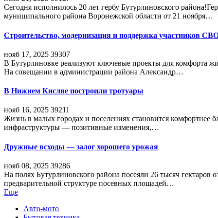
Сегодня исполнилось 20 лет гербу Бутурлиновского района!Г
муниципального района Воронежской области от 21 ноября…
Строительство, модернизация и поддержка участников СВ
нояб 17, 2025
39307
В Бутурлиновке реализуют ключевые проекты для комфорта жи
На совещании в администрации района Александр…
В Нижнем Кисляе построили тротуары
нояб 16, 2025
39211
Жизнь в малых городах и поселениях становится комфортнее 
инфраструктуры — позитивные изменения,…
Дружные всходы — залог хорошего урожая
нояб 08, 2025
39286
На полях Бутурлиновского района посеяли 26 тысяч гектаров о
предварительной структуре посевных площадей…
Еще
Авто-мото
Бытовая техника