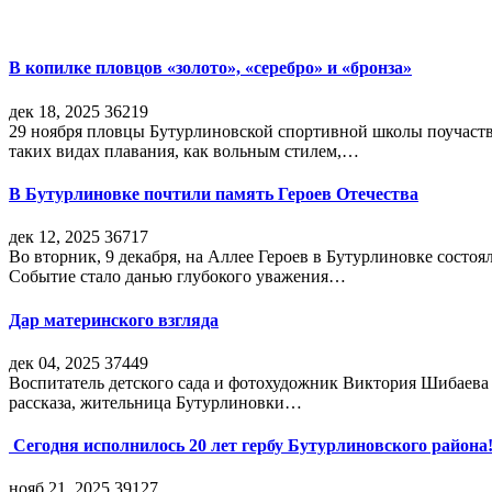
В копилке пловцов «золото», «серебро» и «бронза»
дек 18, 2025
36219
29 ноября пловцы Бутурлиновской спортивной школы поучаств
таких видах плавания, как вольным стилем,…
В Бутурлиновке почтили память Героев Отечества
дек 12, 2025
36717
Во вторник, 9 декабря, на Аллее Героев в Бутурлиновке состо
Событие стало данью глубокого уважения…
Дар материнского взгляда
дек 04, 2025
37449
Воспитатель детского сада и фотохудожник Виктория Шибаева р
рассказа, жительница Бутурлиновки…
Сегодня исполнилось 20 лет гербу Бутурлиновского района
нояб 21, 2025
39127