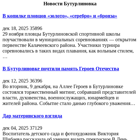
Новости Бутурлиновка
В копилке пловцов «золото», «серебро» и «бронза»
дек 18, 2025
35896
29 ноября пловцы Бутурлиновской спортивной школы
поучаствовали в муниципальных соревнованиях — открытом
первенстве Калачеевского района. Участники турнира
соревновались в таких видах плавания, как вольным стилем,
…
В Бутурлиновке почтили память Героев Отечества
дек 12, 2025
36396
Во вторник, 9 декабря, на Аллее Героев в Бутурлиновке
состоялся торжественный митинг, собравший представителей
власти, духовенства, военнослужащих, юнармейцев и
жителей района. Событие стало данью глубокого уважения…
Дар материнского взгляда
дек 04, 2025
37129
Воспитатель детского сада и фотохудожник Виктория
Шибаева рассказала об умении видеть прекрасное В День