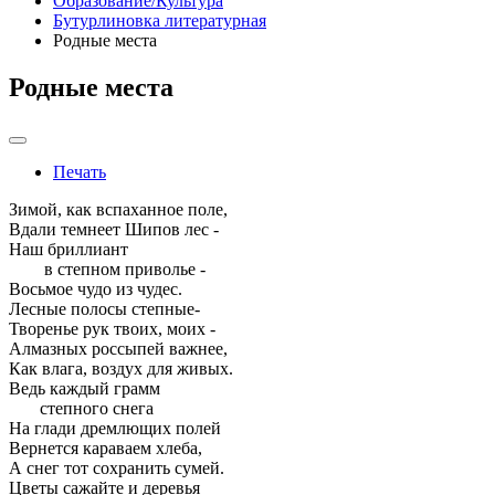
Образование/Культура
Бутурлиновка литературная
Родные места
Родные места
Печать
Зимой, как вспаханное поле,
Вдали темнеет Шипов лес -
Наш бриллиант
в степном приволье -
Восьмое чудо из чудес.
Лесные полосы степные-
Творенье рук твоих, моих -
Алмазных россыпей важнее,
Как влага, воздух для живых.
Ведь каждый грамм
степного снега
На глади дремлющих полей
Вернется караваем хлеба,
А снег тот сохранить сумей.
Цветы сажайте и деревья