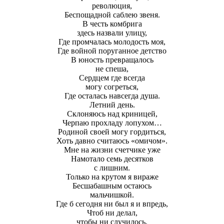
революция,
Беспощадной саблею звеня.
В честь комбрига
здесь назвали улицу,
Где промчалась молодость моя,
Где войной поруганное детство
В юность превращалось
не спеша,
Сердцем где всегда
могу согреться,
Где осталась навсегда душа.
Летний день.
Склоняюсь над криницей,
Черпаю прохладу лопухом…
Родиной своей могу гордиться,
Хоть давно считаюсь «омичом».
Мне на жизни счетчике уже
Намотало семь десятков
с лишним.
Только на крутом я вираже
Бесшабашным остаюсь
мальчишкой.
Где б сегодня ни был я и впредь,
Чтоб ни делал,
чтобы ни случилось,