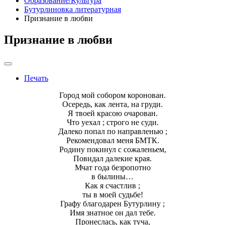
Образование/Культура
Бутурлиновка литературная
Признание в любви
Признание в любви
Печать
Город мой собором коронован.
Осередь, как лента, на груди.
Я твоей красою очарован.
Что уехал ; строго не суди.
Далеко попал по направленью ;
Рекомендовал меня БМТК.
Родину покинул с сожаленьем,
Повидал далекие края.
Мчат года безропотно
в былины…
Как я счастлив ;
ты в моей судьбе!
Графу благодарен Бутурлину ;
Имя знатное он дал тебе.
Пронеслась, как туча,