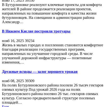
нояб 17, 2025
39330
В Бутурлиновке реализуют ключевые проекты для комфорта
жителей В районе продолжается реализация проектов,
направленных на повышение комфорта и качества жизни
бутурлиновцев. На совещании в администрации района
Александр…
В Нижнем Кисляе построили тротуары
нояб 16, 2025
39234
Жизнь в малых городах и поселениях становится комфортнее
благодаря реализации государственных программ,
направленных на улучшение городской среды. В числе
улучшений дорожной инфраструктуры — позитивные
изменения,…
Дружные всходы — залог хорошего урожая
нояб 08, 2025
39309
На полях Бутурлиновского района посеяли 26 тысяч гектаров
озимых культур Под урожай 2026 года на полях
Бутурлиновского района посеяно 26 тыс. гектаров озимых
культур. Согласно предварительной структуре посевных
площадей…
Еще