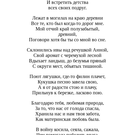
И встретить детства
всех своих подруг.
Лежат в могилах на краю деревни
Все те, кто был когда-то дорог мне.
Мой отчий край полузабытый,
древний,
Поговори хотя бы ты со мной во сне.
Склонились ивы над речушкой Анной,
Свой аромат с черемухой лесной
Вдыхает ландыш, до безумья пряный
С округи мест, объятых тишиной.
Поют лягушки, где-то филин плачет,
Кукушка песню завела свою,
А я от радости стою и плачу,
Прильнув к березке, ласково пою.
Благодарю тебя, любимая природа,
За то, что нас от голода спасла,
Хранила нас и нам твоя забота,
Как материнская любовь была.
В войну косила, сеяла, сажала,
Чем помогала победить врага,