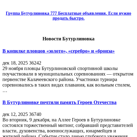
Группа Бутурлиновка 777 Бесплатные объявления. Если нужно
продать быстро.
Новости Бутурлиновка
В копилке пловцов «золото», «серебро» и «бронза»
дек 18, 2025
36242
29 ноября пловцы Бутурлиновской спортивной школы
поучаствовали в муниципальных соревнованиях — открытом
первенстве Калачеевского района. Участники турнира
соревновались в таких видах плавания, как вольным стилем,
…
В Бутурлиновке почтили память Героев Отечества
дек 12, 2025
36740
Во вторник, 9 декабря, на Аллее Героев в Бутурлиновке
состоялся торжественный митинг, собравший представителей
власти, духовенства, военнослужащих, юнармейцев и
жителей района. Событие стало данью глубокого уважения…