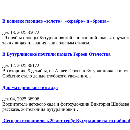
В копилке пловцов «золото», «серебро» и «бронза»
дек 18, 2025
35672
29 ноября пловцы Бутурлиновской спортивной школы поучаств
таких видах плавания, как вольным стилем,…
В Бутурлиновке почтили память Героев Отечества
дек 12, 2025
36172
Во вторник, 9 декабря, на Аллее Героев в Бутурлиновке состо
Событие стало данью глубокого уважения…
Дар материнского взгляда
дек 04, 2025
36906
Воспитатель детского сада и фотохудожник Виктория Шибаева р
рассказа, жительница Бутурлиновки…
Сегодня исполнилось 20 лет гербу Бутурлиновского района