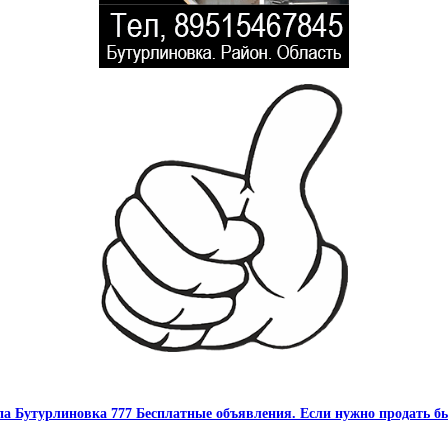
па Бутурлиновка 777 Бесплатные объявления. Если нужно продать бы