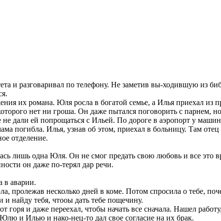
а и разговаривал по телефону. Не заметив вы-ходившую из библи
ся.
ения их романа. Юля росла в богатой семье, а Илья приехал из
которого нет ни гроша. Он даже пытался поговорить с парнем, но
не дали ей попрощаться с Ильей. По дороге в аэропорт у машины
а погибла. Илья, узнав об этом, приехал в больницу. Там отец Ю
ное отделение.
ась лишь одна Юля. Он не смог предать свою любовь и все это в
ости он даже по-терял дар речи.
а в аварии.
рла, пролежав несколько дней в коме. Потом спросила о тебе, поч
и и найду тебя, чтооы дать тебе пощечину.
 от горя и даже переехал, чтобы начать все сначала. Нашел работу
Юлю и Илью и нако-нец-то дал свое согласие на их брак.