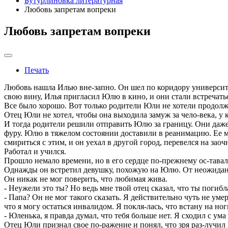
Бутурлиновка литературная
Любовь запретам вопреки
Любовь запретам вопреки
Печать
Любовь нашла Илью вне-запно. Он шел по коридору университет
свою вину, Илья пригласил Юлю в кино, и они стали встречать
Все было хорошо. Вот только родители Юли не хотели продолж
Отец Юли не хотел, чтобы она выходила замуж за чело-века, у 
И тогда родители решили отправить Юлю за границу. Они даже 
фуру. Юлю в тяжелом состоянии доставили в реанимацию. Ее мам
смириться с этим, и он уехал в другой город, перевелся на заоч
Работал и учился.
Прошло немало времени, но в его сердце по-прежнему ос-тавал
Однажды он встретил девушку, похожую на Юлю. От неожиданн
Он никак не мог поверить, что любимая жива.
- Неужели это ты? Но ведь мне твой отец сказал, что ты погибл
- Папа? Он не мог такого сказать. Я действительно чуть не уме
что я могу остаться инвалидом. Я покля-лась, что встану на ног
- Юленька, я правда думал, что тебя больше нет. Я сходил с ума
Отец Юли признал свое по-ражение и понял, что зря раз-лучил 