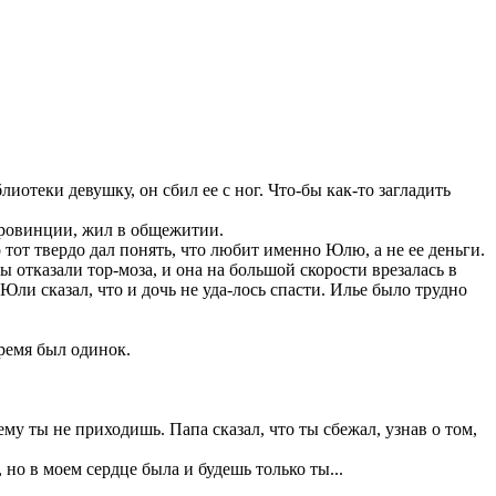
отеки девушку, он сбил ее с ног. Что-бы как-то загладить
 провинции, жил в общежитии.
 тот твердо дал понять, что любит именно Юлю, а не ее деньги.
 отказали тор-моза, и она на большой скорости врезалась в
ли сказал, что и дочь не уда-лось спасти. Илье было трудно
ремя был одинок.
ему ты не приходишь. Папа сказал, что ты сбежал, узнав о том,
, но в моем сердце была и будешь только ты...