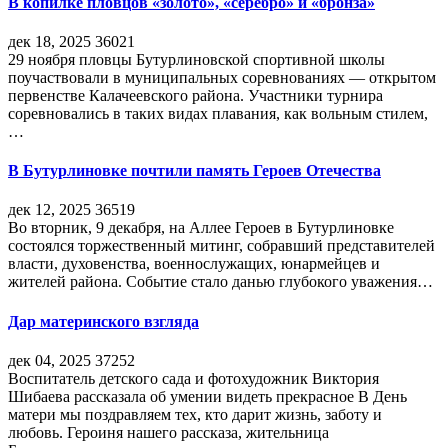
В копилке пловцов «золото», «серебро» и «бронза»
дек 18, 2025
36021
29 ноября пловцы Бутурлиновской спортивной школы
поучаствовали в муниципальных соревнованиях — открытом
первенстве Калачеевского района. Участники турнира
соревновались в таких видах плавания, как вольным стилем,
…
В Бутурлиновке почтили память Героев Отечества
дек 12, 2025
36519
Во вторник, 9 декабря, на Аллее Героев в Бутурлиновке
состоялся торжественный митинг, собравший представителей
власти, духовенства, военнослужащих, юнармейцев и
жителей района. Событие стало данью глубокого уважения…
Дар материнского взгляда
дек 04, 2025
37252
Воспитатель детского сада и фотохудожник Виктория
Шибаева рассказала об умении видеть прекрасное В День
матери мы поздравляем тех, кто дарит жизнь, заботу и
любовь. Героиня нашего рассказа, жительница