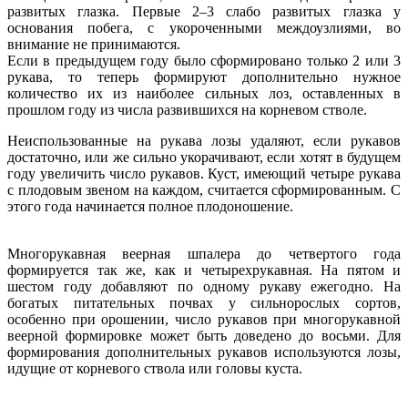
развитых глазка. Первые 2–3 слабо развитых глазка у
основания побега, с укороченными междоузлиями, во
внимание не принимаются.
Если в предыдущем году было сформировано только 2 или 3
рукава, то теперь формируют дополнительно нужное
количество их из наиболее сильных лоз, оставленных в
прошлом году из числа развившихся на корневом стволе.
Неиспользованные на рукава лозы удаляют, если рукавов
достаточно, или же сильно укорачивают, если хотят в будущем
году увеличить число рукавов. Куст, имеющий четыре рукава
с плодовым звеном на каждом, считается сформированным. С
этого года начинается полное плодоношение.
Многорукавная веерная шпалера до четвертого года
формируется так же, как и четырехрукавная. На пятом и
шестом году добавляют по одному рукаву ежегодно. На
богатых питательных почвах у сильнорослых сортов,
особенно при орошении, число рукавов при многорукавной
веерной формировке может быть доведено до восьми. Для
формирования дополнительных рукавов используются лозы,
идущие от корневого ствола или головы куста.