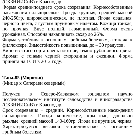
(СКЗНИИСиВ) г Краснодар.
Форма средне-позднего срока созревания. Корнесобственные
насаждения сильнорослые. Гроздь крупная, средней массой
240-250гр, ширококоническая, не плотная. Ягода овальная,
черного цвета, с густым пруиновым налетом. Кожица тонкая,
но прочная. Вкус полный, гармоничный. Форма очень
урожайная. Способна накапливать сахар до 26%.
Форма устойчива к основным грибным болезням, а так же к
филлоксере. Зимостойкость повышенная, до – 30 градусов.
Вино из этого сорта очень плотное, темно рубинового цвета.
Аромат с тонами черной смородины и ежевики. Форма
принята на ГСИ в 2012 году.
Тана-85 (Морозко)
(Мицар х Саперави северный)
Получен в Северо-Кавказком зональном научно
исследовательском институте садоводства и виноградарства
(СКЗНИИСиВ) г Краснодар.
Срок созревания – средний. Корнесобственные насаждения
сильнорослые. Грозди конические, крылатые, довольно
рыхлые, средней массой 140-160гр. Ягода не крупная, черная.
Характеризуется высокой устойчивостью к основным
грибным болезням.