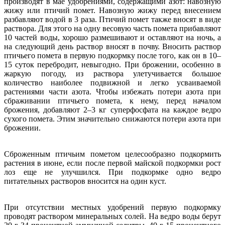
производят в мае удобрениями, содержащими азот: навозную
жижу или птичий помет. Навозную жижу перед внесением
разбавляют водой в 3 раза. Птичий помет также вносят в виде
раствора. Для этого на одну весовую часть помета прибавляют
10 частей воды, хорошо размешивают и оставляют на ночь, а
на следующий день раствор вносят в почву. Вносить раствор
птичьего помета в первую подкормку после того, как он в 10–
15 суток перебродит, невыгодно. При брожении, особенно в
жаркую погоду, из раствора улетучивается большое
количество наиболее подвижной и легко усваиваемой
растениями части азота. Чтобы избежать потери азота при
сбраживании птичьего помета, к нему, перед началом
брожения, добавляют 2–3 кг суперфосфата на каждое ведро
сухого помета. Этим значительно снижаются потери азота при
брожении.
Сброженным птичьим пометом целесообразно подкормить
растения в июне, если после первой майской подкормки рост
лоз еще не улучшился. При подкормке одно ведро
питательных растворов вносится на один куст.
При отсутствии местных удобрений первую подкормку
проводят раствором минеральных солей. На ведро воды берут