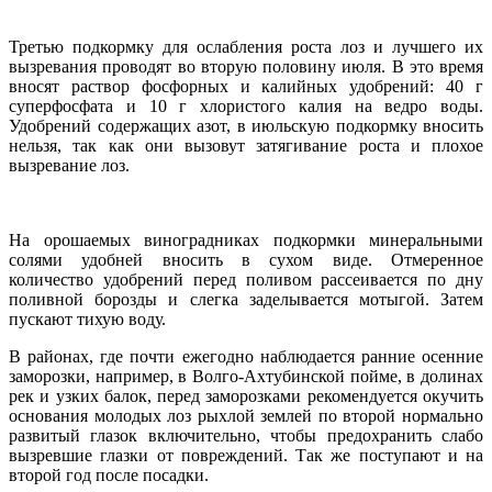
Третью подкормку для ослабления роста лоз и лучшего их
вызревания проводят во вторую половину июля. В это время
вносят раствор фосфорных и калийных удобрений: 40 г
суперфосфата и 10 г хлористого калия на ведро воды.
Удобрений содержащих азот, в июльскую подкормку вносить
нельзя, так как они вызовут затягивание роста и плохое
вызревание лоз.
На орошаемых виноградниках подкормки минеральными
солями удобней вносить в сухом виде. Отмеренное
количество удобрений перед поливом рассеивается по дну
поливной борозды и слегка заделывается мотыгой. Затем
пускают тихую воду.
В районах, где почти ежегодно наблюдается ранние осенние
заморозки, например, в Волго-Ахтубинской пойме, в долинах
рек и узких балок, перед заморозками рекомендуется окучить
основания молодых лоз рыхлой землей по второй нормально
развитый глазок включительно, чтобы предохранить слабо
вызревшие глазки от повреждений. Так же поступают и на
второй год после посадки.