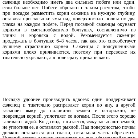
саженце необходимо иметь два сильных побега или один,
если больше нет. Побеги обрезают с таким расчетом, чтобы
при посадке разместить корни саженца на нужную глубину,
оставляя при засыпке ямы над поверхностью почвы по два
глазка на каждом побеге. Перед посадкой саженцы окунают
корнями в сметанообразную болтушку, составленную из
глины и коровяка с водой. Рекомендуется саженцы
продержать в болтушке 6–8 часов, так как это способствует
лучшему отрастанию корней. Саженцы с подсушенными
корнями плохо приживаются, поэтому при перевозке их
тщательно укрывают, а в поле сразу прикапывают.
Посадку удобнее производить вдвоем: один поддерживает
саженец и тщательно расправляет корни по дну, а другой
засыпает ямку до половины землей и осторожно, не
повреждая корней, уплотняет ее ногами. После этого хорошо
заливают водой. Когда вода впитается, ямку засыпают землей,
не уплотняя ее, а оставляют рыхлой. Над поверхностью почвы
должно оставаться два глазка, остальная часть обрезается.