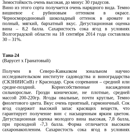
Зимостойкость очень высокая, до минус 30 градусов.
Вино из этого сорта получается очень нарядного вида. Темно
вишневое с рубиновым оттенком в окрасе.
Черносмородиновый шоколадный оттенок в аромате и
полный, мягкий, бархатный вкус. Дегустационная оценка
вина – 8,2 балла. Сахаристость сока ягод в условиях
Волгоградской области на 18 сентября 2014 года составляла
30 – 31%.
Тана-24
(Варусет х Гранатовый)
Получен в Северо-Кавказком зональном научно
исследовательском институте садоводства и виноградарства
(СКЗНИИСиВ) г Краснодар. Срок созревания – средний или
средне-поздний. Корнесобственные насаждения
сильнорослые. Грозди конические, не плотные, средней
массой 200-220гр. Ягоды овальные, почти круглые, Темно
фиолетового цвета. Вкус очень приятный, гармоничный. Сок
ягод содержит высокий запас красящих веществ, что
гарантирует получение вин с насыщенным ярким цветом.
Дегустационная оценка молодого вина высокая, 7,8 балла,
при проходной -7,3 балла. Форма отличается высоким
сахаронакопленим. Сахаристость сока ягод в условиях