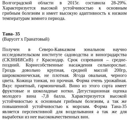
Волгоградской области в 2015г. составила 28-29%.
Характеризуется высокой устойчивостью к основным
грибным болезням и имеет высокую адаптивность к низким
температурам зимнего периода.
Тана- 35
(Варусет х Гранатовый)
Получен в Северо-Кавказком зональном научно
исследовательском институте садоводства и виноградарства
(СКЗНИИСиВ) г Краснодар. Срок созревания – средне-
поздний. Корнесобственные насаждения сильнорослые.
Гроздь довольно крупная, средней массой 200гр,
ширококоническая, не плотная. Ягода овальная, черного
цвета. Кожица тонкая, но прочная. Форма очень урожайная.
Вкус приятный, гармоничный. Вино из этого сорта имеет
фруктовые и шоколадные нотки. Дегустационная оценка
молодого вина -7,8 балла. Характеризуется высокой
устойчивостью к основным грибным болезням, а так же
повышенной устойчивостью к морозам. Форма Тана-35
является перспективной для возделывания а так же для
выработки из нее высококачественных вин.