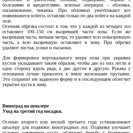
болезнями и вредителями, зеленые операции – обломка,
пасынкование, чеканка. При обломках уничтожают все
появившиеся побеги, оставляя только по два побега на каждой
лозе.
Осенняя обрезка состоит в том, что у каждой из четырех лоз
оставляют 100–150 см вызревшей части лозы. Если же
вызревшая часть, меньше метра, то удаляют всю невызревшую
часть, а всю вызревшую оставляют в зиму. При обрезке
удаляют листья, усики и пасынки.
Для формировки вертикального веера лозы при укрывке
кустов укладывают таким образом, чтобы две из них легли в
одну сторону вдоль ряда, а две другие в другую. Рукава у
основания лучше приколоть к земле железными прутьями.
Это сохранит им заданную форму и в последующем облегчит
укрытие куста в зиму.
Виноград на шпалере
Уход на третий год посадки.
Осенью второго или весной третьего года устанавливают
шпалеру для подвязки виноградных лоз. Подвязка улучшает
условия освещения куста, облегчает борьбу с болезнями,