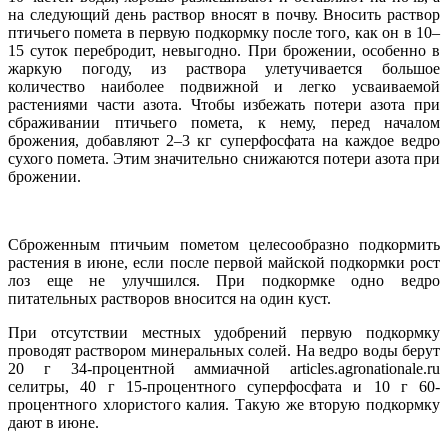
на следующий день раствор вносят в почву. Вносить раствор
птичьего помета в первую подкормку после того, как он в 10–
15 суток перебродит, невыгодно. При брожении, особенно в
жаркую погоду, из раствора улетучивается большое
количество наиболее подвижной и легко усваиваемой
растениями части азота. Чтобы избежать потери азота при
сбраживании птичьего помета, к нему, перед началом
брожения, добавляют 2–3 кг суперфосфата на каждое ведро
сухого помета. Этим значительно снижаются потери азота при
брожении.
Сброженным птичьим пометом целесообразно подкормить
растения в июне, если после первой майской подкормки рост
лоз еще не улучшился. При подкормке одно ведро
питательных растворов вносится на один куст.
При отсутствии местных удобрений первую подкормку
проводят раствором минеральных солей. На ведро воды берут
20 г 34-процентной аммиачной articles.agronationale.ru
селитры, 40 г 15-процентного суперфосфата и 10 г 60-
процентного хлористого калия. Такую же вторую подкормку
дают в июне.