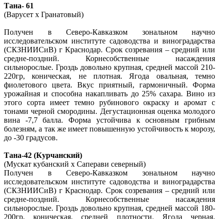
Тана- 61
(Варусет х Гранатовый)
Получен в Северо-Кавказком зональном научно
исследовательском институте садоводства и виноградарства
(СКЗНИИСиВ) г Краснодар. Срок созревания – средний или
средне-поздний. Корнесобственные насаждения
сильнорослые. Гроздь довольно крупная, средней массой 210-
220гр, коническая, не плотная. Ягода овальная, темно
фиолетового цвета. Вкус приятный, гармоничный. Форма
урожайная и способна накапливать до 25% сахара. Вино из
этого сорта имеет темно рубинового окраску и аромат с
тонами черной смородины. Дегустационная оценка молодого
вина -7,7 балла. Форма устойчива к основным грибным
болезням, а так же имеет повышенную устойчивость к морозу,
до -30 градусов.
Тана-42 (Курчанский)
(Мускат кубанский х Саперави северный)
Получен в Северо-Кавказком зональном научно
исследовательском институте садоводства и виноградарства
(СКЗНИИСиВ) г Краснодар. Срок созревания – средний или
средне-поздний. Корнесобственные насаждения
сильнорослые. Гроздь довольно крупная, средней массой 180-
200гр, коническая, средней плотности. Ягода черная,