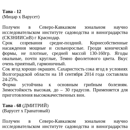
Тана - 12
(Мицар х Варусет)
Получен в Северо-Кавказком зональном научно
исследовательском институте садоводства и виноградарства
(СКЗНИИСиВ) г Краснодар.
Срок созревания средне-поздний. Корнесобственные
насаждения мощные и сильнорослые. Грозди конической
формы, не плотные, средней массой 130-160гр. Ягоды
овальные, почти круглые, Темно фиолетового цвета. Вкус
очень приятный, гармоничный.
Сок ягод хорошо окрашен. Сахаристость сока ягод в условиях
Волгоградской области на 18 сентября 2014 года составляла
24-25%.
Форма устойчива к основным грибным болезням.
Зимостойкость высокая, до – 30 градусов. Применяется для
приготовления высококачественных вин.
Тана - 68
(ДМИТРИЙ)
(Варусет х Гранатовый)
Получен в Северо-Кавказком зональном научно
исследовательском институте садоводства и виноградарства