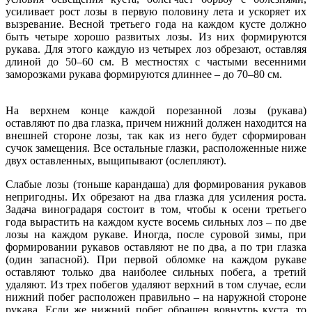
усиливает рост лозы в первую половину лета и ускоряет их
вызревание. Весной третьего года на каждом кусте должно
быть четыре хорошо развитых лозы. Из них формируются
рукава. Для этого каждую из четырех лоз обрезают, оставляя
длиной до 50–60 см. В местностях с частыми весенними
заморозками рукава формируются длиннее – до 70–80 см.
На верхнем конце каждой порезанной лозы (рукава)
оставляют по два глазка, причем нижний должен находится на
внешней стороне лозы, так как из него будет сформирован
сучок замещения. Все остальные глазки, расположенные ниже
двух оставленных, выщипывают (ослепляют).
Слабые лозы (тоньше карандаша) для формирования рукавов
непригодны. Их обрезают на два глазка для усиления роста.
Задача виноградаря состоит в том, чтобы к осени третьего
года вырастить на каждом кусте восемь сильных лоз – по две
лозы на каждом рукаве. Иногда, после суровой зимы, при
формировании рукавов оставляют не по два, а по три глазка
(один запасной). При первой обломке на каждом рукаве
оставляют только два наиболее сильных побега, а третий
удаляют. Из трех побегов удаляют верхний в том случае, если
нижний побег расположен правильно – на наружной стороне
рукава. Если же нижний побег обращен вовнутрь куста, то