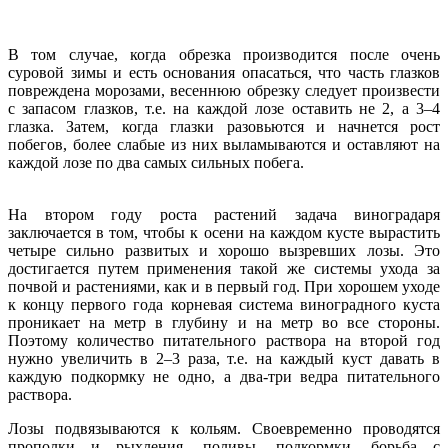
В том случае, когда обрезка производится после очень
суровой зимы и есть основания опасаться, что часть глазков
повреждена морозами, весеннюю обрезку следует произвести
с запасом глазков, т.е. на каждой лозе оставить не 2, а 3–4
глазка. Затем, когда глазки разовьются и начнется рост
побегов, более слабые из них выламываются и оставляют на
каждой лозе по два самых сильных побега.
На втором году роста растений задача виноградаря
заключается в том, чтобы к осени на каждом кусте вырастить
четыре сильно развитых и хорошо вызревших лозы. Это
достигается путем применения такой же системы ухода за
почвой и растениями, как и в первый год. При хорошем уходе
к концу первого года корневая система виноградного куста
проникает на метр в глубину и на метр во все стороны.
Поэтому количество питательного раствора на второй год
нужно увеличить в 2–3 раза, т.е. на каждый куст давать в
каждую подкормку не одно, а два-три ведра питательного
раствора.
Лозы подвязываются к кольям. Своевременно проводятся
прополки и рыхления, поливы, подкормки, борьба с