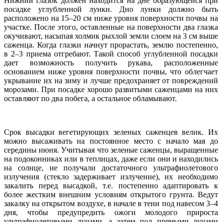
Нижний глазок должен находится на дне образующейся при
посадке углубленной лунки. Дно лунки должно быть
расположено на 15–20 см ниже уровня поверхности почвы на
участке. После этого, оставленные на поверхности два глазка
окучивают, насыпая холмик рыхлой земли слоем на 3 см выше
саженца. Когда глазки начнут прорастать, землю постепенно,
в 2–3 приема отгребают. Такой способ углубленной посадки
дает возможность получить рукава, расположенные
основанием ниже уровня поверхности почвы, что облегчает
укрывание их на зиму и лучше предохраняет от повреждений
морозами. При посадке хорошо развитыми саженцами на них
оставляют по два побега, а остальное обламывают.
Срок высадки вегетирующих зеленых саженцев велик. Их
можно высаживать на постоянное место с начало мая до
середины июня. Учитывая что зеленые саженцы, выращенные
на подоконниках или в теплицах, даже если они и находились
на солнце, не получали достаточного ультрафиолетового
излучения (стекло задерживает излучение), их необходимо
закалить перед высадкой, т.е. постепенно адаптировать к
более жестким внешним условиям открытого грунта. Ведут
закалку на открытом воздухе, в начале в тени под навесом 3–4
дня, чтобы предупредить ожоги молодого прироста
ультрафиолетовыми лучами, а затем под прямыми лучами