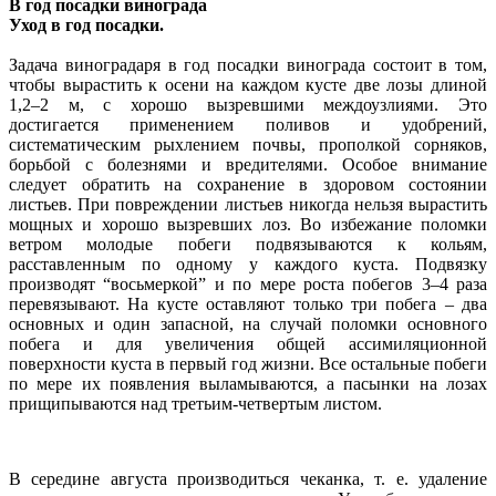
В год посадки винограда
Уход в год посадки.
Задача виноградаря в год посадки винограда состоит в том,
чтобы вырастить к осени на каждом кусте две лозы длиной
1,2–2 м, с хорошо вызревшими междоузлиями. Это
достигается применением поливов и удобрений,
систематическим рыхлением почвы, прополкой сорняков,
борьбой с болезнями и вредителями. Особое внимание
следует обратить на сохранение в здоровом состоянии
листьев. При повреждении листьев никогда нельзя вырастить
мощных и хорошо вызревших лоз. Во избежание поломки
ветром молодые побеги подвязываются к кольям,
расставленным по одному у каждого куста. Подвязку
производят “восьмеркой” и по мере роста побегов 3–4 раза
перевязывают. На кусте оставляют только три побега – два
основных и один запасной, на случай поломки основного
побега и для увеличения общей ассимиляционной
поверхности куста в первый год жизни. Все остальные побеги
по мере их появления выламываются, а пасынки на лозах
прищипываются над третьим-четвертым листом.
В середине августа производиться чеканка, т. е. удаление