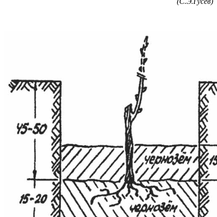
(С.Э.Гусев)