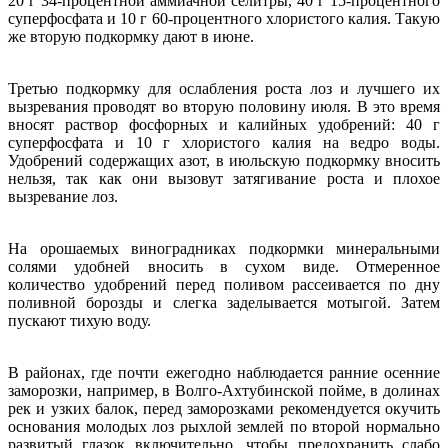
20 г 34-процентной аммиачной селитры, 40 г 15-процентного
суперфосфата и 10 г 60-процентного хлористого калия. Такую
же вторую подкормку дают в июне.
Третью подкормку для ослабления роста лоз и лучшего их
вызревания проводят во вторую половину июля. В это время
вносят раствор фосфорных и калийных удобрений: 40 г
суперфосфата и 10 г хлористого калия на ведро воды.
Удобрений содержащих азот, в июльскую подкормку вносить
нельзя, так как они вызовут затягивание роста и плохое
вызревание лоз.
На орошаемых виноградниках подкормки минеральными
солями удобней вносить в сухом виде. Отмеренное
количество удобрений перед поливом рассеивается по дну
поливной борозды и слегка заделывается мотыгой. Затем
пускают тихую воду.
В районах, где почти ежегодно наблюдается ранние осенние
заморозки, например, в Волго-Ахтубинской пойме, в долинах
рек и узких балок, перед заморозками рекомендуется окучить
основания молодых лоз рыхлой землей по второй нормально
развитый глазок включительно, чтобы предохранить слабо