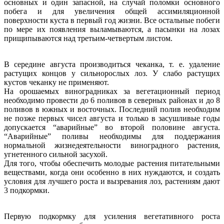
основных и один запасной, на случай поломки основного
побега и для увеличения общей ассимиляционной
поверхности куста в первый год жизни. Все остальные побеги
по мере их появления выламываются, а пасынки на лозах
прищипываются над третьим-четвертым листом.
В середине августа производиться чеканка, т. е. удаление
растущих концов у сильнорослых лоз. У слабо растущих
кустов чеканку не применяют.
На орошаемых виноградниках за вегетационный период
необходимо провести до 6 поливов в северных районах и до 8
поливов в южных и восточных. Последний полив необходим
не позже первых чисел августа и только в засушливые годы
допускается “аварийные” во второй половине августа.
“Аварийные” поливы необходимы для поддержания
нормальной жизнедеятельности виноградного растения,
угнетенного сильной засухой.
Для того, чтобы обеспечить молодые растения питательными
веществами, когда они особенно в них нуждаются, и создать
условия для лучшего роста и вызревания лоз, растениям дают
3 подкормки.
Первую подкормку для усиления вегетативного роста