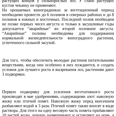
растущих концов у сильнорослых лоз. У слабо растущих
кустов чеканку не применяют.
На орошаемых виноградниках за вегетационный период
необходимо провести до 6 поливов в северных районах и до 8
поливов в южных и восточных. Последний полив необходим
не позже первых чисел августа и только в засушливые годы
допускается “аварийные” во второй половине августа.
“Аварийные” поливы необходимы для поддержания
нормальной жизнедеятельности виноградного растения,
угнетенного сильной засухой.
Для того, чтобы обеспечить молодые растения питательными
веществами, когда они особенно в них нуждаются, и создать
условия для лучшего роста и вызревания лоз, растениям дают
3 подкормки.
Первую подкормку для усиления вегетативного роста
производят в мае удобрениями, содержащими азот: навозную
жижу или птичий помет. Навозную жижу перед внесением
разбавляют водой в 3 раза. Птичий помет также вносят в виде
раствора. Для этого на одну весовую часть помета прибавляют
10 частей воды, хорошо размешивают и оставляют на ночь, а