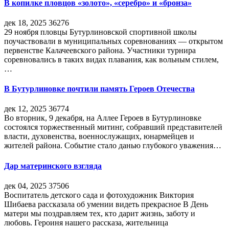
В копилке пловцов «золото», «серебро» и «бронза»
дек 18, 2025
36276
29 ноября пловцы Бутурлиновской спортивной школы
поучаствовали в муниципальных соревнованиях — открытом
первенстве Калачеевского района. Участники турнира
соревновались в таких видах плавания, как вольным стилем,
…
В Бутурлиновке почтили память Героев Отечества
дек 12, 2025
36774
Во вторник, 9 декабря, на Аллее Героев в Бутурлиновке
состоялся торжественный митинг, собравший представителей
власти, духовенства, военнослужащих, юнармейцев и
жителей района. Событие стало данью глубокого уважения…
Дар материнского взгляда
дек 04, 2025
37506
Воспитатель детского сада и фотохудожник Виктория
Шибаева рассказала об умении видеть прекрасное В День
матери мы поздравляем тех, кто дарит жизнь, заботу и
любовь. Героиня нашего рассказа, жительница