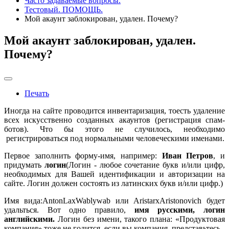
Часто задаваемые вопросы.
Тестовый. ПОМОЩЬ.
Мой акаунт заблокирован, удален. Почему?
Мой акаунт заблокирован, удален.
Почему?
Печать
Иногда на сайте проводится инвентаризация, тоесть удаление
всех искусственно созданных акаунтов (регистрация спам-
ботов). Что бы этого не случилось, необходимо
регистрироваться под нормальными человеческими именами.
Первое заполнить форму-имя, например:
Иван Петров
, и
придумать
логин
(Логин - любое сочетание букв и/или цифр,
необходимых для Вашей идентификации и авторизации на
сайте. Логин должен состоять из латинских букв и/или цифр.)
Имя вида:AntonLaxWablywab или AristarxAristonovich будет
удальться. Вот одно правило,
имя русскими, логин
английскими.
Логин без имени, такого плана: «Продуктовая
компания» тоже не годится, если вы компания, представьтесь.