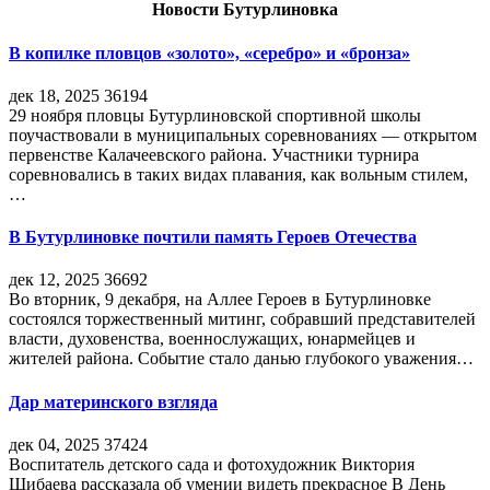
Новости Бутурлиновка
В копилке пловцов «золото», «серебро» и «бронза»
дек 18, 2025
36194
29 ноября пловцы Бутурлиновской спортивной школы
поучаствовали в муниципальных соревнованиях — открытом
первенстве Калачеевского района. Участники турнира
соревновались в таких видах плавания, как вольным стилем,
…
В Бутурлиновке почтили память Героев Отечества
дек 12, 2025
36692
Во вторник, 9 декабря, на Аллее Героев в Бутурлиновке
состоялся торжественный митинг, собравший представителей
власти, духовенства, военнослужащих, юнармейцев и
жителей района. Событие стало данью глубокого уважения…
Дар материнского взгляда
дек 04, 2025
37424
Воспитатель детского сада и фотохудожник Виктория
Шибаева рассказала об умении видеть прекрасное В День