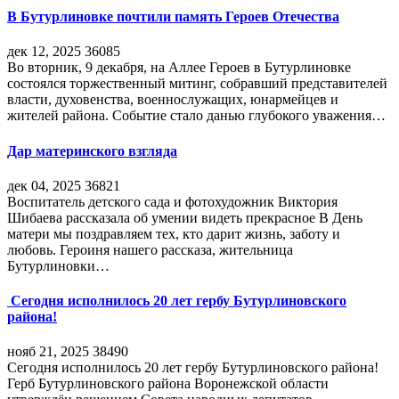
В Бутурлиновке почтили память Героев Отечества
дек 12, 2025
36085
Во вторник, 9 декабря, на Аллее Героев в Бутурлиновке
состоялся торжественный митинг, собравший представителей
власти, духовенства, военнослужащих, юнармейцев и
жителей района. Событие стало данью глубокого уважения…
Дар материнского взгляда
дек 04, 2025
36821
Воспитатель детского сада и фотохудожник Виктория
Шибаева рассказала об умении видеть прекрасное В День
матери мы поздравляем тех, кто дарит жизнь, заботу и
любовь. Героиня нашего рассказа, жительница
Бутурлиновки…
Сегодня исполнилось 20 лет гербу Бутурлиновского
района!
нояб 21, 2025
38490
Сегодня исполнилось 20 лет гербу Бутурлиновского района!
Герб Бутурлиновского района Воронежской области