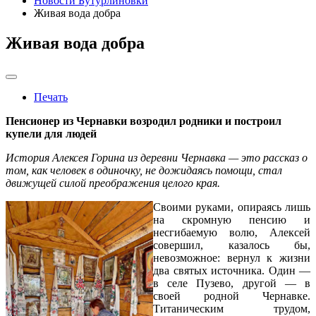
Новости Бутурлиновки
Живая вода добра
Живая вода добра
Печать
Пенсионер из Чернавки возродил родники и построил
купели для людей
История Алексея Горина из деревни Чернавка — это рассказ о
том, как человек в одиночку, не дожидаясь помощи, стал
движущей силой преображения целого края.
Своими руками, опираясь лишь
на скромную пенсию и
несгибаемую волю, Алексей
совершил, казалось бы,
невозможное: вернул к жизни
два святых источника. Один —
в селе Пузево, другой — в
своей родной Чернавке.
Титаническим трудом,