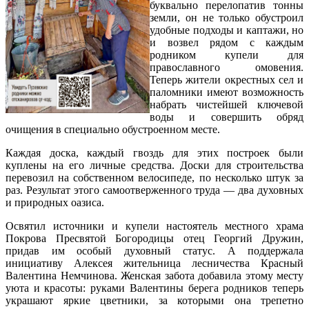
буквально перелопатив тонны
земли, он не только обустроил
удобные подходы и каптажи, но
и возвел рядом с каждым
родником купели для
православного омовения.
Теперь жители окрестных сел и
паломники имеют возможность
набрать чистейшей ключевой
воды и совершить обряд
очищения в специально обустроенном месте.
Каждая доска, каждый гвоздь для этих построек были
куплены на его личные средства. Доски для строительства
перевозил на собственном велосипеде, по несколько штук за
раз. Результат этого самоотверженного труда — два духовных
и природных оазиса.
Освятил источники и купели настоятель местного храма
Покрова Пресвятой Богородицы отец Георгий Дружин,
придав им особый духовный статус. А поддержала
инициативу Алексея жительница лесничества Красный
Валентина Немчинова. Женская забота добавила этому месту
уюта и красоты: руками Валентины берега родников теперь
украшают яркие цветники, за которыми она трепетно