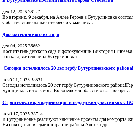
В Бутурлиновке почтили память Героев Отечества
дек 12, 2025
36127
Во вторник, 9 декабря, на Аллее Героев в Бутурлиновке состо
Событие стало данью глубокого уважения…
Дар материнского взгляда
дек 04, 2025
36862
Воспитатель детского сада и фотохудожник Виктория Шибаева р
рассказа, жительница Бутурлиновки…
Сегодня исполнилось 20 лет гербу Бутурлиновского района
нояб 21, 2025
38531
Сегодня исполнилось 20 лет гербу Бутурлиновского района!Г
муниципального района Воронежской области от 21 ноября…
Строительство, модернизация и поддержка участников СВ
нояб 17, 2025
38714
В Бутурлиновке реализуют ключевые проекты для комфорта жи
На совещании в администрации района Александр…