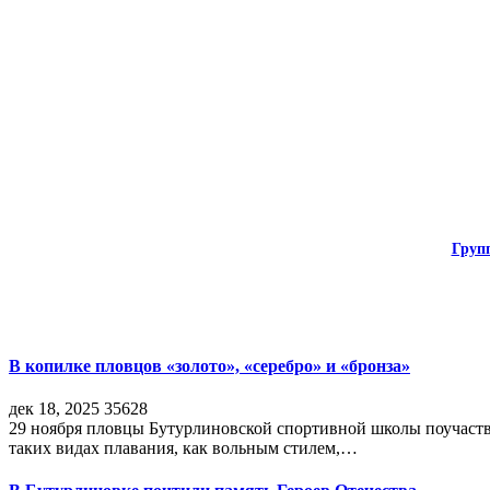
Груп
В копилке пловцов «золото», «серебро» и «бронза»
дек 18, 2025
35628
29 ноября пловцы Бутурлиновской спортивной школы поучаств
таких видах плавания, как вольным стилем,…