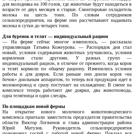
для молодняка на 100 голов, где животные будут находиться в
возрасте от двух месяцев и старше. Смонтирован охладитель
молока на шесть тонн. По словам сотрудников
сельхозпредприятия, на ферме они рассчитывают надаивать
молока в сутки до четырех тонн.
Для буренок и телят — индивидуальный рацион
— На ферме сейчас многое изменилось, — рассказала
управляющая Татьяна Кожеурова. — Распорядок дня стал
новый, условия содержания животных улучшились, условия
кормления стали другими. У разных групп —
индивидуальный рацион, в отличие от прежнего, когда коров
и телят кормили по общему рациону. Изменились условия
работы и для доярок. Если раньше они доили коров «на
бочок» доильным аппаратом, то теперь вся продукция идет в
молокопровод и сразу поступает на охлаждение. В смене на
комплексе теперь работают две доярки, два животновода,
одна телятница и один слесарь.
По площадкам новой фермы
На открытие нового молочного животноводческого
комплекса приехали заместитель председателя правительства
области Виктор Логвинов и глава администрации района
Юрий Матузов. Руководитель сельхозпредприятия
познакомил гостей с работой новой фермы. Показал все