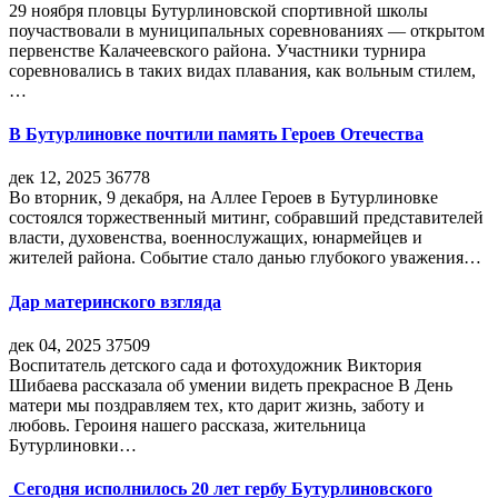
29 ноября пловцы Бутурлиновской спортивной школы
поучаствовали в муниципальных соревнованиях — открытом
первенстве Калачеевского района. Участники турнира
соревновались в таких видах плавания, как вольным стилем,
…
В Бутурлиновке почтили память Героев Отечества
дек 12, 2025
36778
Во вторник, 9 декабря, на Аллее Героев в Бутурлиновке
состоялся торжественный митинг, собравший представителей
власти, духовенства, военнослужащих, юнармейцев и
жителей района. Событие стало данью глубокого уважения…
Дар материнского взгляда
дек 04, 2025
37509
Воспитатель детского сада и фотохудожник Виктория
Шибаева рассказала об умении видеть прекрасное В День
матери мы поздравляем тех, кто дарит жизнь, заботу и
любовь. Героиня нашего рассказа, жительница
Бутурлиновки…
Сегодня исполнилось 20 лет гербу Бутурлиновского