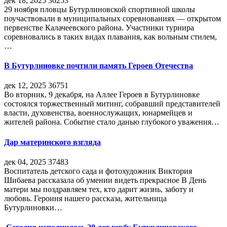
дек 18, 2025
36253
29 ноября пловцы Бутурлиновской спортивной школы
поучаствовали в муниципальных соревнованиях — открытом
первенстве Калачеевского района. Участники турнира
соревновались в таких видах плавания, как вольным стилем,
…
В Бутурлиновке почтили память Героев Отечества
дек 12, 2025
36751
Во вторник, 9 декабря, на Аллее Героев в Бутурлиновке
состоялся торжественный митинг, собравший представителей
власти, духовенства, военнослужащих, юнармейцев и
жителей района. Событие стало данью глубокого уважения…
Дар материнского взгляда
дек 04, 2025
37483
Воспитатель детского сада и фотохудожник Виктория
Шибаева рассказала об умении видеть прекрасное В День
матери мы поздравляем тех, кто дарит жизнь, заботу и
любовь. Героиня нашего рассказа, жительница
Бутурлиновки…