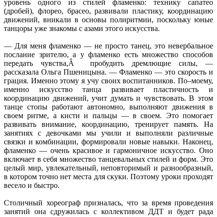
уровень одного из стилей фламенко: технику сапатео
(дробей), флорео, брасео, развивали пластику, координацию
движений, вникали в основы полиритмии, поскольку юные
танцоры уже знакомы с азами этого искусства.
— Для меня фламенко — не просто танец, это невербальное
послание зрителю, а у фламенко есть множество способов
передать чувства,Â пробудить дремлющие силы, —
рассказала Ольга Пшеницына. — Фламенко — это скорость и
грация. Именно этому я учу своих воспитанников. По–моему,
именно искусство танца развивает пластичность и
координацию движений, учит думать и чувствовать. В этом
танце стопы работают автономно, выполняют движения в
своем ритме, а кисти и пальцы — в своем. Это помогает
развивать внимание, координацию, тренирует память. На
занятиях с девочками мы учили и выполняли различные
связки и комбинации, формировали новые навыки. Наконец,
фламенко — очень красивое и гармоничное искусство. Оно
включает в себя множество танцевальных стилей и форм. Это
целый мир, увлекательный, неповторимый и разнообразный,
в котором точно нет места для скуки. Поэтому уроки проходят
весело и быстро.
Столичный хореограф призналась, что за время проведения
занятий она сдружилась с коллективом ДДТ и будет рада