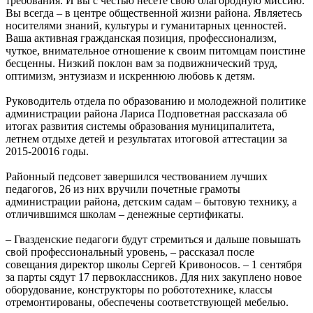
требования. И вы с честью несете свою благородную миссию.
Вы всегда – в центре общественной жизни района. Являетесь
носителями знаний, культуры и гуманитарных ценностей.
Ваша активная гражданская позиция, профессионализм,
чуткое, внимательное отношение к своим питомцам поистине
бесценны. Низкий поклон вам за подвижнический труд,
оптимизм, энтузиазм и искреннюю любовь к детям.
Руководитель отдела по образованию и молодежной политике
администрации района Лариса Подповетная рассказала об
итогах развития системы образования муниципалитета,
летнем отдыхе детей и результатах итоговой аттестации за
2015-20016 годы.
Районный педсовет завершился чествованием лучших
педагогов, 26 из них вручили почетные грамоты
администрации района, детским садам – бытовую технику, а
отличившимся школам – денежные сертификаты.
– Гвазденские педагоги будут стремиться и дальше повышать
свой профессиональный уровень, – рассказал после
совещания директор школы Сергей Кривоносов. – 1 сентября
за парты сядут 17 первоклассников. Для них закуплено новое
оборудование, конструкторы по робототехнике, классы
отремонтированы, обеспечены соответствующей мебелью.