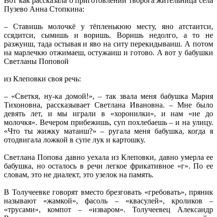
Вот как рассказала о приготовлении творога жительница села
Пузево Анна Стопкина:
– Ставишь молочкё у тёпленькюю месту, яно атстаитси,
ссядитси, сымишь и воришь. Воришь недолго, а то не
разжуиш, тада остывая и яво на ситу перекидываиш. А потом
на марлечкю отжимаеш, остужаиш и готово. А вот у бабушки
Светланы Поповой
из Клеповки своя речь:
– «Светкя, ну-ка домой!», – так звала меня бабушка Мария
Тихоновна, рассказывает Светлана Ивановна. – Мне было
девять лет, и мы играли в «хоронилки», и нам «не до
молочкя». Вечером прибежишь, суп похлебаешь – и на улицу.
«Что ты жижку матаиш?» – ругала меня бабушка, когда я
отодвигала ложкой в супе лук и картошку.
Светлана Попова давно уехала из Клеповки, давно умерла ее
бабушка, но осталось в речи легкое фрикативное «г». По ее
словам, это не диалект, это узелок на память.
В Толучеевке говорят вместо брезговать «гребовать», пряник
называют «жамкой», фасоль – «квасулей», кроликов –
«трусами», компот – «изваром». Толучеевец Александр