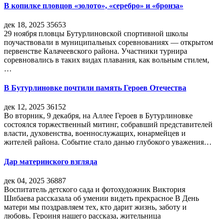
В копилке пловцов «золото», «серебро» и «бронза»
дек 18, 2025
35653
29 ноября пловцы Бутурлиновской спортивной школы
поучаствовали в муниципальных соревнованиях — открытом
первенстве Калачеевского района. Участники турнира
соревновались в таких видах плавания, как вольным стилем,
…
В Бутурлиновке почтили память Героев Отечества
дек 12, 2025
36152
Во вторник, 9 декабря, на Аллее Героев в Бутурлиновке
состоялся торжественный митинг, собравший представителей
власти, духовенства, военнослужащих, юнармейцев и
жителей района. Событие стало данью глубокого уважения…
Дар материнского взгляда
дек 04, 2025
36887
Воспитатель детского сада и фотохудожник Виктория
Шибаева рассказала об умении видеть прекрасное В День
матери мы поздравляем тех, кто дарит жизнь, заботу и
любовь. Героиня нашего рассказа, жительница