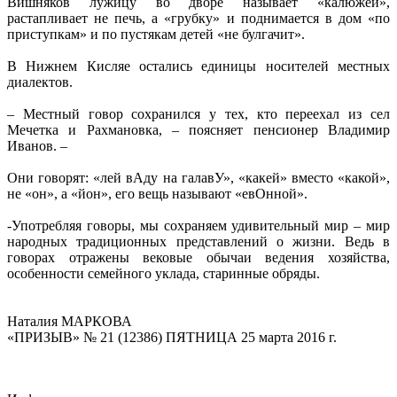
Вишняков лужицу во дворе называет «калюжей»,
растапливает не печь, а «грубку» и поднимается в дом «по
приступкам» и по пустякам детей «не булгачит».
В Нижнем Кисляе остались единицы носителей местных
диалектов.
– Местный говор сохранился у тех, кто переехал из сел
Мечетка и Рахмановка, – поясняет пенсионер Владимир
Иванов. –
Они говорят: «лей вАду на галавУ», «какей» вместо «какой»,
не «он», а «йон», его вещь называют «евОнной».
-Употребляя говоры, мы сохраняем удивительный мир – мир
народных традиционных представлений о жизни. Ведь в
говорах отражены вековые обычаи ведения хозяйства,
особенности семейного уклада, старинные обряды.
Наталия МАРКОВА
«ПРИЗЫВ» № 21 (12386) ПЯТНИЦА 25 марта 2016 г.