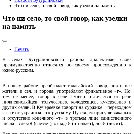
Новости Бутурлиновки
Что ни село, то свой говор, как узелки на память
Что ни село, то свой говор, как узелки
на память
Печать
В селах Бутурлиновского района диалектные слова
преимущественно относятся по своему происхождению к
южно-русским.
В нашем районе преобладает талагайский говор, почти все
жители и сел, и города, употребляют фрикативное «
г
». Но,
тем не менее, говор в селе Пузево отличается от речи
нижнекисляйцев, толучеевцев, колодеевцев, кучеряевцев и
других селян. В Кучеряевке говорят на суржике – переходном
языке от украинского к русскому. Пузевцам присуще «яканье»
и отсутствие конечного «т» в третьем лице единственного
числа – слезаЯ (слезает), отпадаЯ (отпадает), носЯ (носит).