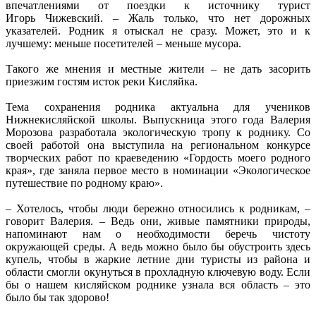
впечатлениями от поездки к источнику турист
Игорь Чижевский. – Жаль только, что нет дорожных
указателей. Родник я отыскал не сразу. Может, это и к
лучшему: меньше посетителей – меньше мусора.
Такого же мнения и местные жители – не дать засорить
приезжим гостям исток реки Кисляйка.
Тема сохранения родника актуальна для учеников
Нижнекисляйской школы. Выпускница этого года Валерия
Морозова разработала экологическую тропу к роднику. Со
своей работой она выступила на региональном конкурсе
творческих работ по краеведению «Гордость моего родного
края», где заняла первое место в номинации «Экологическое
путешествие по родному краю».
– Хотелось, чтобы люди бережно относились к родникам, –
говорит Валерия. – Ведь они, живые памятники природы,
напоминают нам о необходимости беречь чистоту
окружающей среды. А ведь можно было бы обустроить здесь
купель, чтобы в жаркие летние дни туристы из района и
области смогли окунуться в прохладную ключевую воду. Если
бы о нашем кисляйском роднике узнала вся область – это
было бы так здорово!