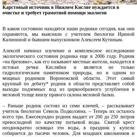
Карстовый источник в Нижнем Кисляе нуждается в
очистке и требует грамотной помощи экологов
В каком состоянии находятся наши родники сегодня, как они
охраняются, мы выясняли с учителем биологии Ириной
Калининой и бывшим выпускником Алексеем Кутиным.
Алексей начинал изучение и комплексное исследование
экологического состояния родника еще в 2006 году. Родник
«на бреховке», как его называют местные жители, находится в
истоках речки Кисляйки и является не только
гидрологическим памятником природы, но и одним из
мощных родников Воронежской области. Этот самый
крупный по дебиту* родник в области представляет собой
выходы подземных вод из циркообразного углубления в
меловой толще внизу правого склона меловой балки.
– Раньше родник состоял из семи ключей, – рассказывает
учитель биологии Севиль Подколзина. – Теперь их осталось
всего три. Ежесекундно родник выдает от 200 до 250 литров
превосходной по качеству питьевой воды. Святой крест
неоднократно освящал эти воды, в праздник у купели
собирается до тысячи человек. Для младших школьников и