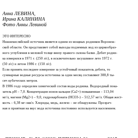
Анна ЛЕВИНА,
Ирина КАЛИНИНА
Фото Анны Левиной
ЭТО ИНТЕРЕСНО
Нижнекисляйский источник является одним из мощных родников Воронеж-
ской области. Он представляет собой выходы подземных вод из циркообраз-
ного углубления в меловой толще внизу правого склона балки. Дебит родни-
ка измерялся в 1971 г. (250 л/с), в исключительно засушливое лето 1972 г.
(50 л/с) и летом 1986 г. (150 л/с).
Если принять последнее измерение за устойчивый показатель дебита, то
суммарные водные ресурсы источника за один месяц составляют 388,8 ты-
сяч кубических метров.
В 1986 году определен химический состав воды родника. Водородный пока-
затель рН – 7,0. Концентрация ионов кальция (Са2+) повышенная – 113,04
мг/л, магния (Mg2+) – 9,0, гидрокарбоната (НСО3-) – 512,57 мг/л. Общая жест-
кость – 6,38 мг-экв/л. Хлориды, медь, железо – не обнаружены. Прозрач-
ная и приятная на вкус вода источника постоянно используется населением.