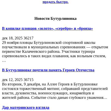
продать быстро.
Новости Бутурлиновка
В копилке пловцов «золото», «серебро» и «бронза»
дек 18, 2025
36217
29 ноября пловцы Бутурлиновской спортивной школы
поучаствовали в муниципальных соревнованиях — открытом
первенстве Калачеевского района. Участники турнира
соревновались в таких видах плавания, как вольным стилем,
…
В Бутурлиновке почтили память Героев Отечества
дек 12, 2025
36715
Во вторник, 9 декабря, на Аллее Героев в Бутурлиновке
состоялся торжественный митинг, собравший представителей
власти, духовенства, военнослужащих, юнармейцев и
жителей района. Событие стало данью глубокого уважения…
Дар материнского взгляда