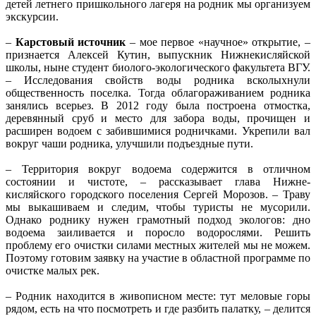
детей летнего пришкольного лагеря на родник мы организуем
экскурсии.
–
Карстовый источник
– мое первое «научное» открытие, –
признается Алексей Кутин, выпускник Нижнекисляйской
школы, ныне студент биолого-экологического факультета ВГУ.
– Исследования свойств воды родника всколыхнули
общественность поселка. Тогда облагораживанием родника
занялись всерьез. В 2012 году была построена отмостка,
деревянный сруб и место для забора воды, прочищен и
расширен водоем с забившимися родничками. Укрепили вал
вокруг чаши родника, улучшили подъездные пути.
– Территория вокруг водоема содержится в отличном
состоянии и чистоте, – рассказывает глава Нижне-
кисляйского городского поселения Сергей Морозов. – Траву
мы выкашиваем и следим, чтобы туристы не мусорили.
Однако роднику нужен грамотный подход экологов: дно
водоема заиливается и поросло водорослями. Решить
проблему его очистки силами местных жителей мы не можем.
Поэтому готовим заявку на участие в областной программе по
очистке малых рек.
– Родник находится в живописном месте: тут меловые горы
рядом, есть на что посмотреть и где разбить палатку, – делится