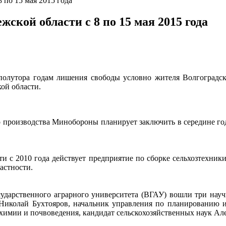
 по 15 мая 2015 года
ской области с 8 по 15 мая 2015 года
полутора годам лишения свободы условно жителя Волгоградск
ой области.
 производства Минобороны планирует заключить в середине год
ти с 2010 года действует предприятие по сборке сельхозтехни
частности.
ударственного аграрного университета (ВГАУ) вошли три науч
 Николай Бухтояров, начальник управления по планированию и
рохимии и почвоведения, кандидат сельскохозяйственных наук А