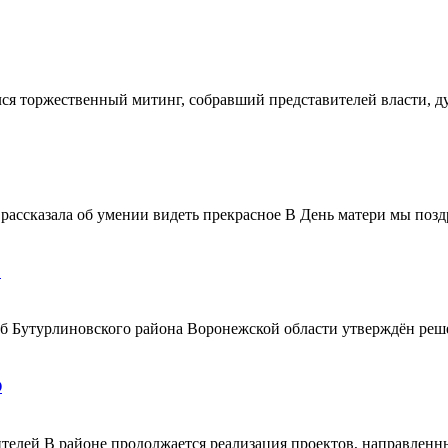
ялся торжественный митинг, собравший представителей власти, 
ассказала об умении видеть прекрасное В День матери мы поздр
!
ерб Бутурлиновского района Воронежской области утверждён ре
О
телей В районе продолжается реализация проектов, направленн