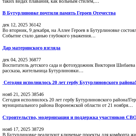
таких видах плавания, как вольным стилем,…
В Бутурлиновке почтили память Героев Отечества
дек 12, 2025
36142
Во вторник, 9 декабря, на Аллее Героев в Бутурлиновке состо
Событие стало данью глубокого уважения…
Дар материнского взгляда
дек 04, 2025
36877
Воспитатель детского сада и фотохудожник Виктория Шибаева р
рассказа, жительница Бутурлиновки…
Сегодня исполнилось 20 лет гербу Бутурлиновского района
нояб 21, 2025
38546
Сегодня исполнилось 20 лет гербу Бутурлиновского района!Г
муниципального района Воронежской области от 21 ноября…
Строительство, модернизация и поддержка участников СВ
нояб 17, 2025
38729
В Бутурлиновке реализуют ключевые проекты для комфорта жи