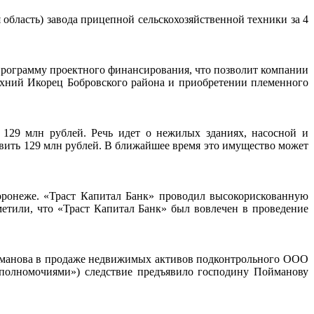
 область) завода прицепной сельскохозяйственной техники за 4
ограмму проектного финансирования, что позволит компании
ерхний Икорец Бобровского района и приобретении племенного
 129 млн рублей. Речь идет о нежилых зданиях, насосной и
авить 129 млн рублей. В ближайшее время это имущество может
ронеже. «Траст Капитал Банк» проводил высокорискованную
етили, что «Траст Капитал Банк» был вовлечен в проведение
ойманова в продаже недвижимых активов подконтрольного ООО
 полномочиями») следствие предъявило господину Пойманову