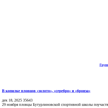
Груп
В копилке пловцов «золото», «серебро» и «бронза»
дек 18, 2025
35643
29 ноября пловцы Бутурлиновской спортивной школы поучаств