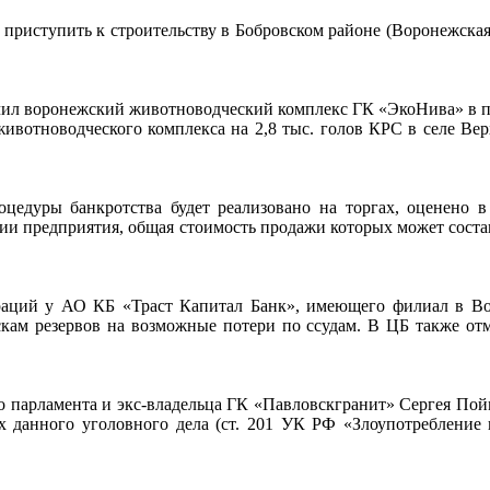
 приступить к строительству в Бобровском районе (Воронежская
ил воронежский животноводческий комплекс ГК «ЭкоНива» в пр
е животноводческого комплекса на 2,8 тыс. голов КРС в селе В
цедуры банкротства будет реализовано на торгах, оценено в
нии предприятия, общая стоимость продажи которых может сост
раций у АО КБ «Траст Капитал Банк», имеющего филиал в Во
кам резервов на возможные потери по ссудам. В ЦБ также отм
го парламента и экс-владельца ГК «Павловскгранит» Сергея П
ах данного уголовного дела (ст. 201 УК РФ «Злоупотребление